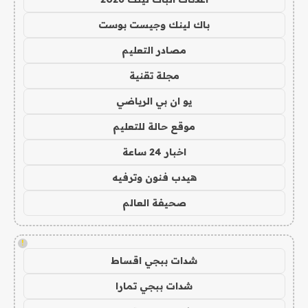
باك لينك وجيست بوست
مصادر التعليم
مجلة تقنية
يو ان بي الرياضي
موقع حالة للتعليم
اخبار 24 ساعة
هيدب فنون وترفيه
صحيفة العالم
!
شدات ببجي اقساط
شدات ببجي تمارا