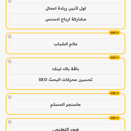
!
اول اثنين ريادة اعمال
مشاركة ارباح ادسنس
!
عالم الشباب
!
باقة باك لينك
تحسين محركات البحث SEO
!
ماسنجر المسلم
!
ضوء التعليمي