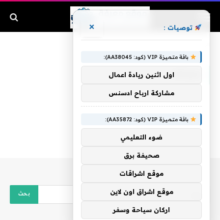
×
توصيات :
الرئيسية
»
سجناء
باقة متميزة VIP (كود: AA38045):
سجناء
اول اثنين ريادة اعمال
مشاركة ارباح ادسنس
باقة متميزة VIP (كود: AA35872):
ضوء التعليمي
صحيفة برق
موقع اشراقات
موقع اشراق اون لاين
اركان سياحة وسفر