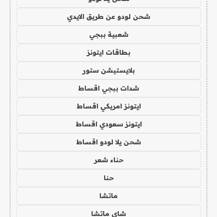
شحن لودو عن طريق الايدي
شعبية ببجي
بطاقات ايتونز
بلايستيشن ستور
شدات ببجي اقساط
ايتونز امريكي اقساط
ايتونز سعودي اقساط
شحن يلا لودو اقساط
حناء شعر
حنا
ماتشا
شاي ماتشا