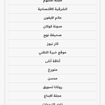
مجلة الاسهم
الشرقية الاقتصادية
عالم الايفون
مدونة كوكان
صحيفة نهج
كار نيوز
موقع خبرة التقني
أناقة أنثى
متورخ
مدسن
روتانا تسويق
مجلة الابداع
نادي الترددات