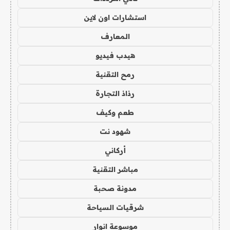
استشارات اون لاين
المعارف
هيدب فيديو
رمح التقنية
رذاذ التجارة
طعم وكيف
شهود نت
أركاني
مباشر التقنية
مدونة صحبة
شرقيات السياحة
موسوعة انوار