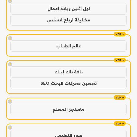
!
اول اثنين ريادة اعمال
مشاركة ارباح ادسنس
!
عالم الشباب
!
باقة باك لينك
تحسين محركات البحث SEO
!
ماسنجر المسلم
!
ضوء التعليمي