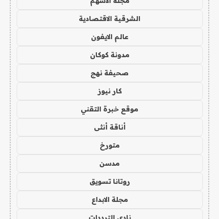
مجلة الاسهم
الشرقية الاقتصادية
عالم الايفون
مدونة كوكان
صحيفة نهج
كار نيوز
موقع خبرة التقني
أناقة أنثى
متورخ
مدسن
روتانا تسويق
مجلة الابداع
نادي الترددات