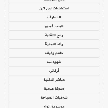
استشارات اون لاين
المعارف
هيدب فيديو
رمح التقنية
رذاذ التجارة
طعم وكيف
شهود نت
أركاني
مباشر التقنية
مدونة صحبة
شرقيات السياحة
موسوعة انوار