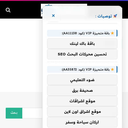
×
توصيات :
الرئيسية
»
سقف
باقة متميزة VIP (كود: AA11138):
سقف
باقة باك لينك
تحسين محركات البحث SEO
باقة متميزة VIP (كود: AA35872):
ضوء التعليمي
صحيفة برق
موقع اشراقات
موقع اشراق اون لاين
اركان سياحة وسفر