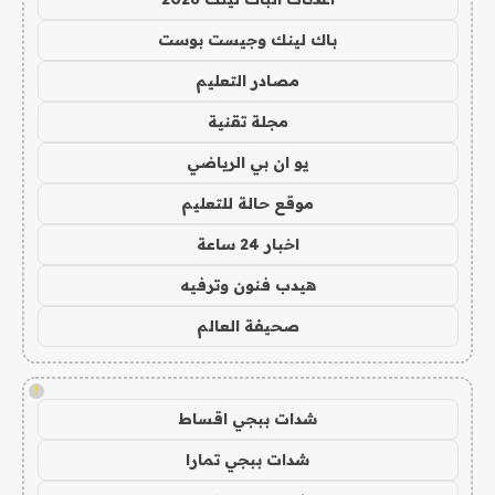
باك لينك وجيست بوست
مصادر التعليم
مجلة تقنية
يو ان بي الرياضي
موقع حالة للتعليم
اخبار 24 ساعة
هيدب فنون وترفيه
صحيفة العالم
!
شدات ببجي اقساط
شدات ببجي تمارا