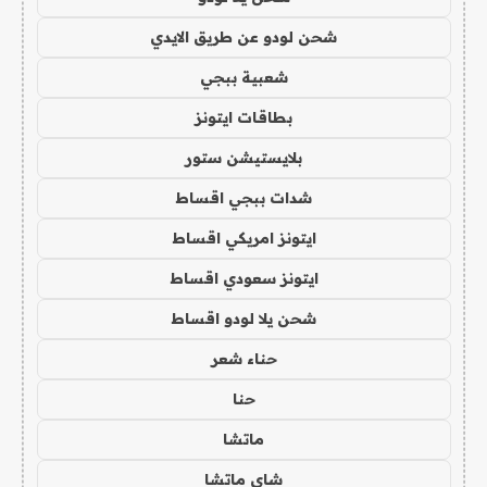
شحن لودو عن طريق الايدي
شعبية ببجي
بطاقات ايتونز
بلايستيشن ستور
شدات ببجي اقساط
ايتونز امريكي اقساط
ايتونز سعودي اقساط
شحن يلا لودو اقساط
حناء شعر
حنا
ماتشا
شاي ماتشا