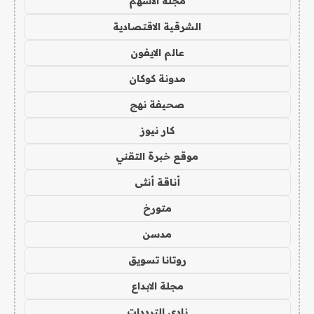
مجلة الاسهم
الشرقية الاقتصادية
عالم الايفون
مدونة كوكان
صحيفة نهج
كار نيوز
موقع خبرة التقني
أناقة أنثى
متورخ
مدسن
روتانا تسويق
مجلة الابداع
نادي الترددات