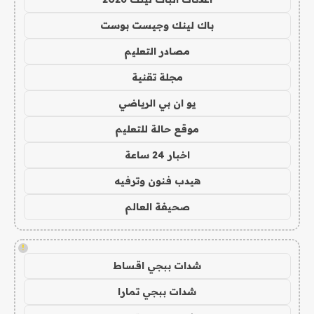
باك لينك وجيست بوست
مصادر التعليم
مجلة تقنية
يو ان بي الرياضي
موقع حالة للتعليم
اخبار 24 ساعة
هيدب فنون وترفيه
صحيفة العالم
!
شدات ببجي اقساط
شدات ببجي تمارا