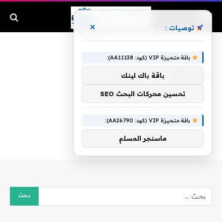
×
توصيات :
الرئيسية
»
سمحان
باقة متميزة VIP (كود: AA11138):
سمحان
باقة باك لينك
تحسين محركات البحث SEO
باقة متميزة VIP (كود: AA26790):
ماسنجر المسلم