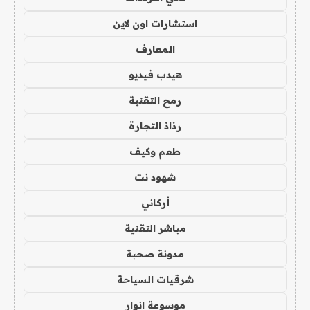
استشارات اون لاين
المعارف
هيدب فيديو
رمح التقنية
رذاذ التجارة
طعم وكيف
شهود نت
أركاني
مباشر التقنية
مدونة صحبة
شرقيات السياحة
موسوعة انوار