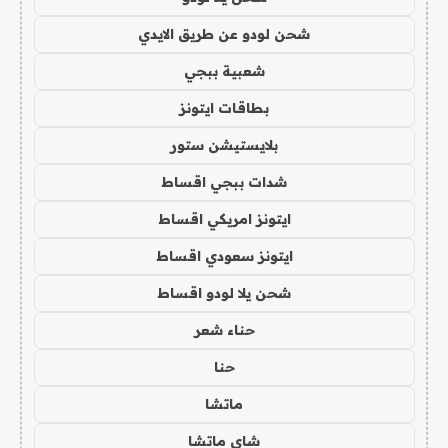
شحن لودو عن طريق الايدي
شعبية ببجي
بطاقات ايتونز
بلايستيشن ستور
شدات ببجي اقساط
ايتونز امريكي اقساط
ايتونز سعودي اقساط
شحن يلا لودو اقساط
حناء شعر
حنا
ماتشا
شاي ماتشا