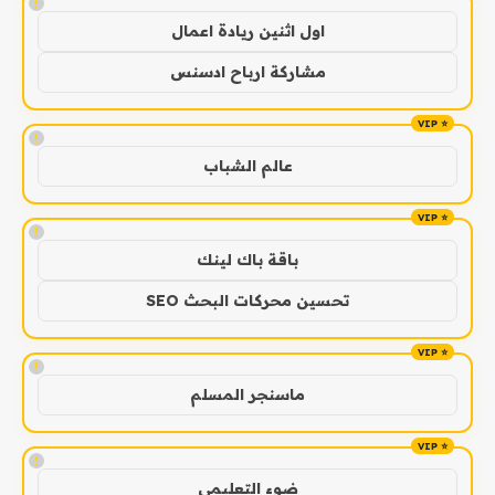
!
اول اثنين ريادة اعمال
مشاركة ارباح ادسنس
!
عالم الشباب
!
باقة باك لينك
تحسين محركات البحث SEO
!
ماسنجر المسلم
!
ضوء التعليمي