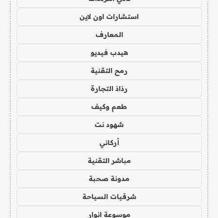
استشارات اون لاين
المعارف
هيدب فيديو
رمح التقنية
رذاذ التجارة
طعم وكيف
شهود نت
أركاني
مباشر التقنية
مدونة صحبة
شرقيات السياحة
موسوعة انوار