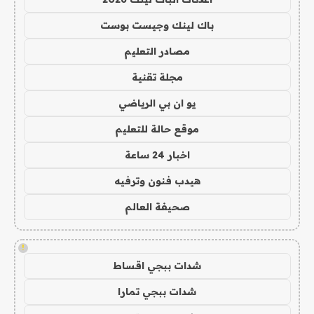
باك لينك وجيست بوست
مصادر التعليم
مجلة تقنية
يو ان بي الرياضي
موقع حالة للتعليم
اخبار 24 ساعة
هيدب فنون وترفيه
صحيفة العالم
!
شدات ببجي اقساط
شدات ببجي تمارا