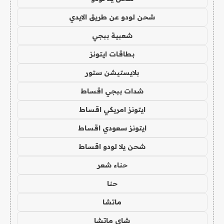
شحن لودو عن طريق الايدي
شعبية ببجي
بطاقات ايتونز
بلايستيشن ستور
شدات ببجي اقساط
ايتونز امريكي اقساط
ايتونز سعودي اقساط
شحن يلا لودو اقساط
حناء شعر
حنا
ماتشا
شاي ماتشا