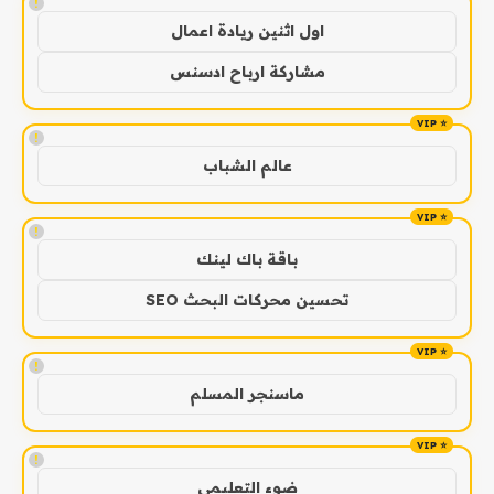
!
اول اثنين ريادة اعمال
مشاركة ارباح ادسنس
!
عالم الشباب
!
باقة باك لينك
تحسين محركات البحث SEO
!
ماسنجر المسلم
!
ضوء التعليمي