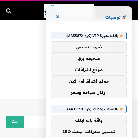
×
توصيات :
الرئيسية
»
سياحا
باقة متميزة VIP (كود: AA35872):
سياحا
ضوء التعليمي
صحيفة برق
موقع اشراقات
موقع اشراق اون لاين
اركان سياحة وسفر
باقة متميزة VIP (كود: AA11138):
باقة باك لينك
تحسين محركات البحث SEO