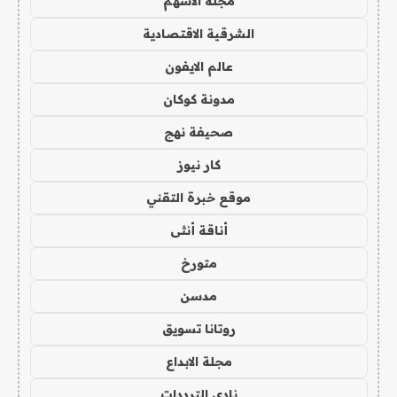
مجلة الاسهم
الشرقية الاقتصادية
عالم الايفون
مدونة كوكان
صحيفة نهج
كار نيوز
موقع خبرة التقني
أناقة أنثى
متورخ
مدسن
روتانا تسويق
مجلة الابداع
نادي الترددات