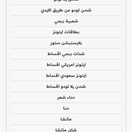
شحن لودو عن طريق الايدي
شعبية ببجي
بطاقات ايتونز
بلايستيشن ستور
شدات ببجي اقساط
ايتونز امريكي اقساط
ايتونز سعودي اقساط
شحن يلا لودو اقساط
حناء شعر
حنا
ماتشا
شاي ماتشا