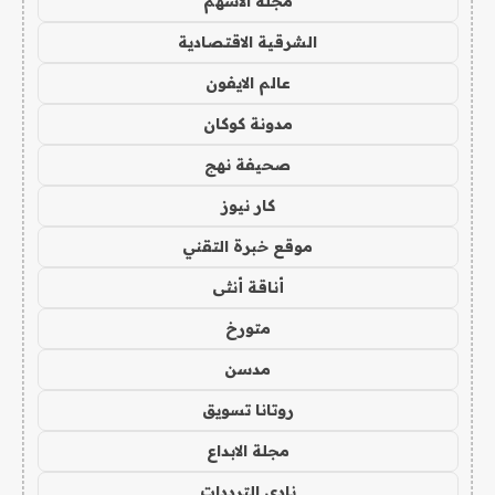
مجلة الاسهم
الشرقية الاقتصادية
عالم الايفون
مدونة كوكان
صحيفة نهج
كار نيوز
موقع خبرة التقني
أناقة أنثى
متورخ
مدسن
روتانا تسويق
مجلة الابداع
نادي الترددات