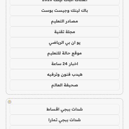
باك لينك وجيست بوست
مصادر التعليم
مجلة تقنية
يو ان بي الرياضي
موقع حالة للتعليم
اخبار 24 ساعة
هيدب فنون وترفيه
صحيفة العالم
!
شدات ببجي اقساط
شدات ببجي تمارا