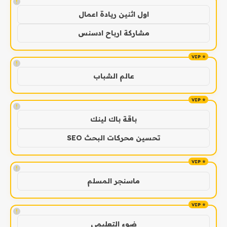
!
اول اثنين ريادة اعمال
مشاركة ارباح ادسنس
!
عالم الشباب
!
باقة باك لينك
تحسين محركات البحث SEO
!
ماسنجر المسلم
!
ضوء التعليمي