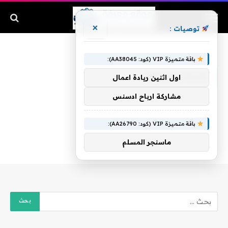
×
توصيات :
الرئيسية
»
شابة سودانية
باقة متميزة VIP (كود: AA38045):
شابة سودانية
اول اثنين ريادة اعمال
مشاركة ارباح ادسنس
باقة متميزة VIP (كود: AA26790):
ماسنجر المسلم