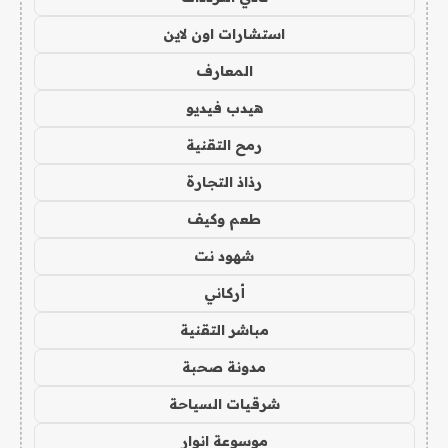
استشارات اون لاين
المعارف
هيدب فيديو
رمح التقنية
رذاذ التجارة
طعم وكيف
شهود نت
أركاني
مباشر التقنية
مدونة صحبة
شرقيات السياحة
موسوعة انوار