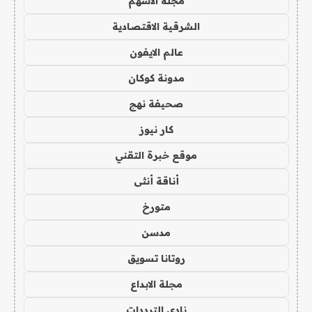
مجلة الاسهم
الشرقية الاقتصادية
عالم الايفون
مدونة كوكان
صحيفة نهج
كار نيوز
موقع خبرة التقني
أناقة أنثى
متورخ
مدسن
روتانا تسويق
مجلة الابداع
نادي الترددات