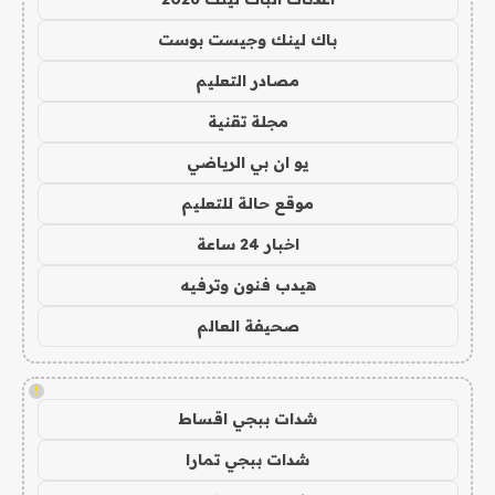
باك لينك وجيست بوست
مصادر التعليم
مجلة تقنية
يو ان بي الرياضي
موقع حالة للتعليم
اخبار 24 ساعة
هيدب فنون وترفيه
صحيفة العالم
!
شدات ببجي اقساط
شدات ببجي تمارا