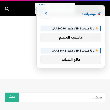
×
توصيات :
الرئيسية
»
شباب الاهلى
باقة متميزة VIP (كود: AA26790):
شباب الاهلى
ماسنجر المسلم
باقة متميزة VIP (كود: AA86842):
عالم الشباب