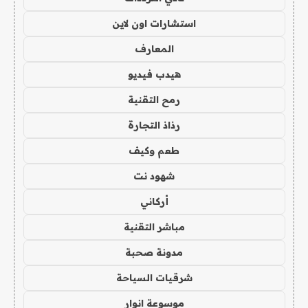
استشارات اون لاين
المعارف
هيدب فيديو
رمح التقنية
رذاذ التجارة
طعم وكيف
شهود نت
أركاني
مباشر التقنية
مدونة صحبة
شرقيات السياحة
موسوعة انوار