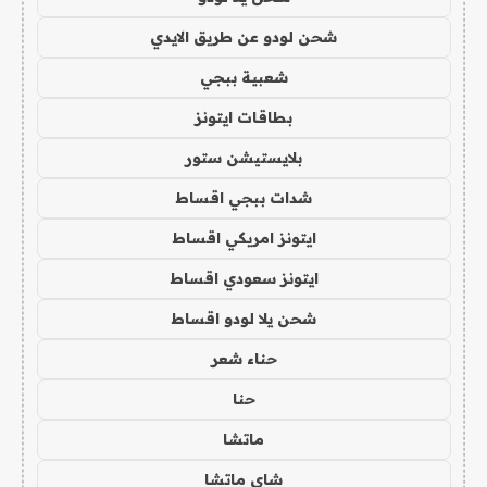
شحن لودو عن طريق الايدي
شعبية ببجي
بطاقات ايتونز
بلايستيشن ستور
شدات ببجي اقساط
ايتونز امريكي اقساط
ايتونز سعودي اقساط
شحن يلا لودو اقساط
حناء شعر
حنا
ماتشا
شاي ماتشا