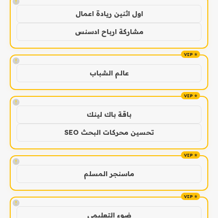
!
اول اثنين ريادة اعمال
مشاركة ارباح ادسنس
!
عالم الشباب
!
باقة باك لينك
تحسين محركات البحث SEO
!
ماسنجر المسلم
!
ضوء التعليمي