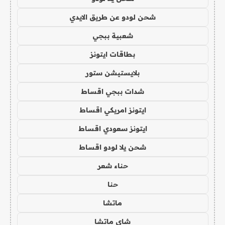
شحن لودو عن طريق الايدي
شعبية ببجي
بطاقات ايتونز
بلايستيشن ستور
شدات ببجي اقساط
ايتونز امريكي اقساط
ايتونز سعودي اقساط
شحن يلا لودو اقساط
حناء شعر
حنا
ماتشا
شاي ماتشا