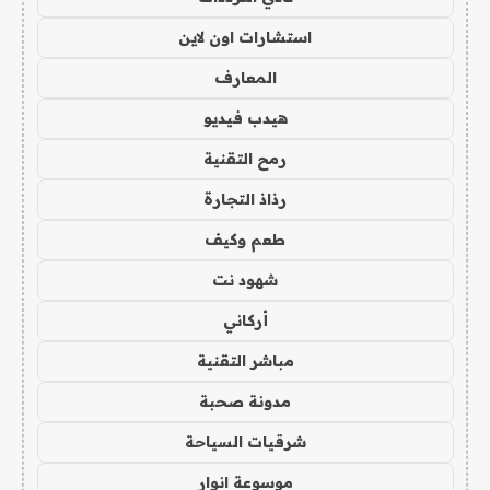
استشارات اون لاين
المعارف
هيدب فيديو
رمح التقنية
رذاذ التجارة
طعم وكيف
شهود نت
أركاني
مباشر التقنية
مدونة صحبة
شرقيات السياحة
موسوعة انوار