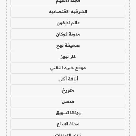
مجلة الاسهم
الشرقية الاقتصادية
عالم الايفون
مدونة كوكان
صحيفة نهج
كار نيوز
موقع خبرة التقني
أناقة أنثى
متورخ
مدسن
روتانا تسويق
مجلة الابداع
نادي الترددات