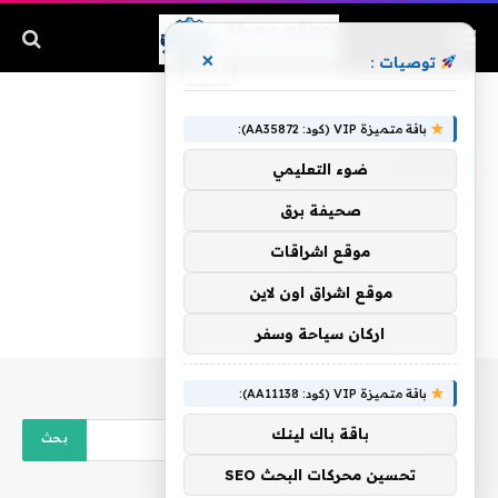
×
توصيات :
الرئيسية
»
شتائم
باقة متميزة VIP (كود: AA35872):
شتائم
ضوء التعليمي
صحيفة برق
موقع اشراقات
موقع اشراق اون لاين
اركان سياحة وسفر
باقة متميزة VIP (كود: AA11138):
باقة باك لينك
تحسين محركات البحث SEO