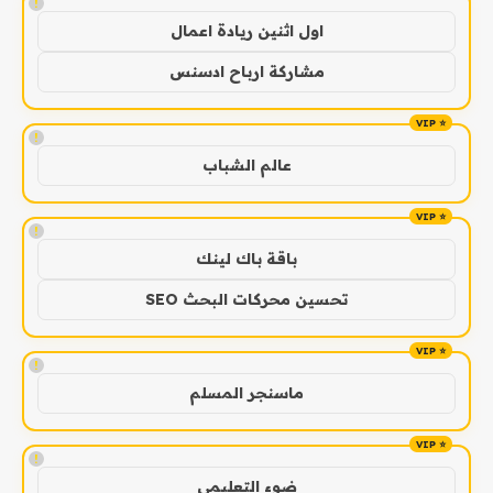
!
اول اثنين ريادة اعمال
مشاركة ارباح ادسنس
!
عالم الشباب
!
باقة باك لينك
تحسين محركات البحث SEO
!
ماسنجر المسلم
!
ضوء التعليمي