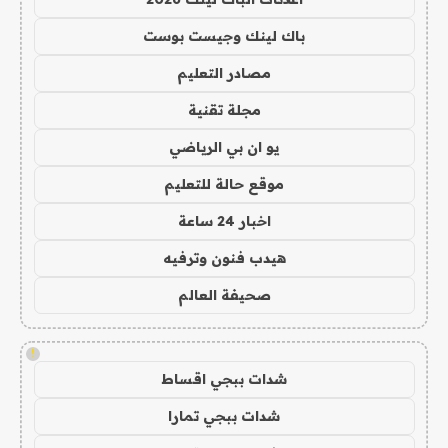
باك لينك وجيست بوست
مصادر التعليم
مجلة تقنية
يو ان بي الرياضي
موقع حالة للتعليم
اخبار 24 ساعة
هيدب فنون وترفيه
صحيفة العالم
!
شدات ببجي اقساط
شدات ببجي تمارا