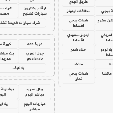
طريق الايدي
ارقام يشترون
شراء سي
 ببجي
بطاقات ايتونز
سيارات تشليح
مصدو
شن ستور
شدات ببجي
شراء سيارات قديمة تشلي
اقساط
 امريكي
ايتونز سعودي
ساط
اقساط
كورة 365
كورة س
ا لودو
حناء شعر
جول العرب
بث مباشر
ساط
goalarab
مدريد ا
نا
ماتشا
يلا لايف
ماتشا
شدات ببجي
تمارا
ريال مدريد
برشلونة 
مباشر اليوم
اليو
مباريات اليوم
يلا لا
مباشر