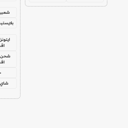
شعبية
بلايستي
ايتونز
اق
شحن يل
اق
ح
شاي 