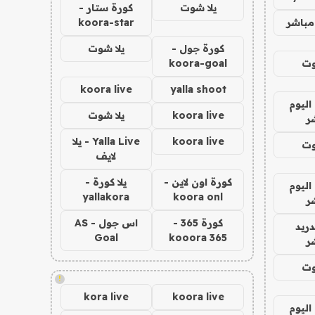
يلا شوت
كورة ستار -
مباشر
koora-star
كورة جول -
يلا شوت
وت
koora-goal
koora live
yalla shoot
اليوم
koora live
يلا شوت
ر
koora live
Yalla Live - يلا
وت
لايف
كورة اون لاين -
يلا كورة -
اليوم
yallakora
koora onl
ر
كورة 365 -
اس جول - AS
دريد
Goal
kooora 365
ر
وت
!
kora live
koora live
اليوم