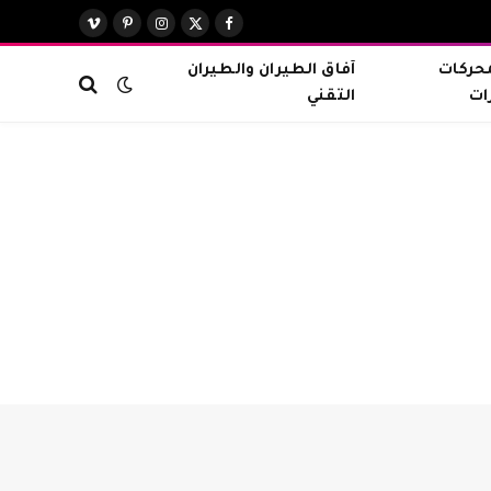
X
فيسبوك
الانستغرام
بينتيريست
فيميو
(Twitter)
محركات
آفاق الطيران والطيران
ات
التقني