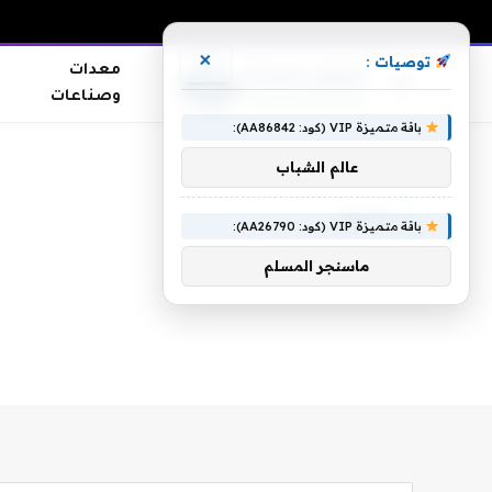
×
توصيات :
معدات
وصناعات
باقة متميزة VIP (كود: AA86842):
الرئيسية
»
شهود
عالم الشباب
شهود
باقة متميزة VIP (كود: AA26790):
ماسنجر المسلم