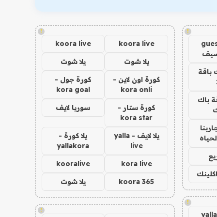
!
!
koora live
koora live
gues
ضيف
يلا شوت
يلا شوت
 باقة
كورة اون لاين -
كورة جول -
kora goal
kora onli
ة باك
كورة ستار -
سوريا لايف
ك
kora star
اربنا
يلا لايف - yalla
يلا كورة -
لحياه
yallakora
live
يع
kooralive
kora live
اكلينك
koora 365
يلا شوت
!
!
yall