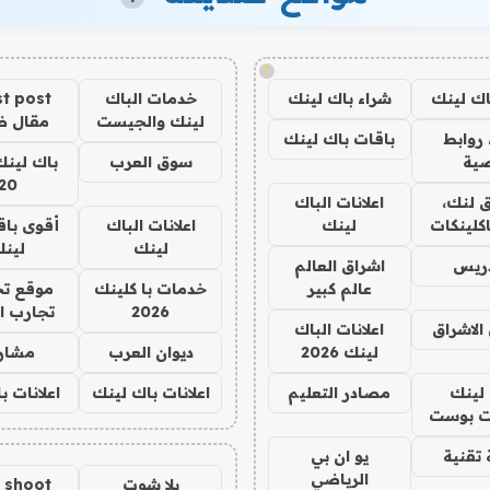
!
اك لينك
شراء باك لينك
خدمات الباك
t post
لينك والجيست
مقال 
روابط
باقات باك لينك
ية
سوق العرب
باك لينك
20
 لنك،
اعلانات الباك
كلينكات
لينك
اعلانات الباك
أقوى باق
لينك
لين
دريس
اشراق العالم
عالم كبير
خدمات با كلينك
موقع تج
2026
تجارب ا
الاشراق
اعلانات الباك
لينك 2026
ديوان العرب
مشار
لينك
مصادر التعليم
اعلانات باك لينك
اعلانات ب
 بوست
تقنية
يو ان بي
الرياضي
يلا شوت
a shoot