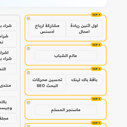
!
شراء ب
اول اثنين ريادة
مشاركة ارباح
اعمال
ادسنس
شراء 
نص
!
اشراق
عالم الشباب
شراء با
الت
!
باقة باك لينك
تحسين محركات
منتدى 
البحث SEO
باك 
!
وجيست
ماسنجر المسلم
مجلة 
!