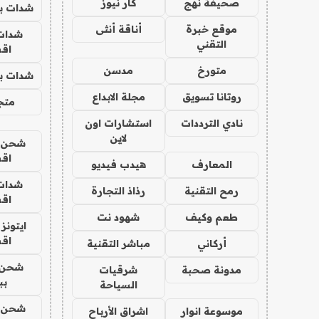
صحيفة نهج
كار نيوز
شدات بب
موقع خبرة
أناقة أنثى
شدات
التقني
اق
متورخ
مدسن
شدات بب
روتانا تسويق
مجلة الابداع
متجر 
نادي الترددات
استشارات اون
لاين
شحن يل
اق
المعارف
هيدب فيديو
شدات
رمح التقنية
رذاذ التجارة
اق
طعم وكيف
شهود نت
ايتونز
اق
أركاني
مباشر التقنية
شحن 
مدونة صحبة
شرقيات
بب
السياحة
شحن يل
موسوعة انوار
اشراق الأرباح