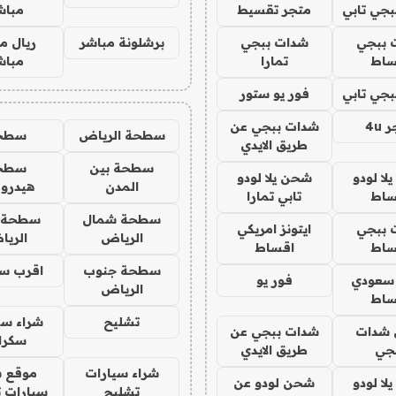
جي تابي
متجر تقسيط
مباش
 ببجي
شدات ببجي
برشلونة مباشر
ريال م
ساط
تمارا
مباش
جي تابي
فور يو ستور
4u
شدات ببجي عن
سطحة الرياض
سطح
طريق الايدي
سطحة بين
سطح
ا لودو
شحن يلا لودو
المدن
هيدرو
ساط
تابي تمارا
سطحة شمال
سطحة 
 ببجي
ايتونز امريكي
الرياض
الري
ساط
اقساط
سطحة جنوب
اقرب س
 سعودي
فور يو
الرياض
ساط
تشليح
شراء سي
شدات
شدات ببجي عن
سكرا
جي
طريق الايدي
شراء سيارات
موقع ش
ا لودو
شحن لودو عن
تشليح
سيارات 