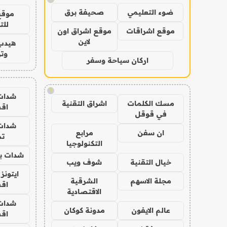
ضوء التعليمي
صحيفة برق
موقع
للت
موقع اشراقات
موقع اشراق اون
لاين
هيدب
وتر
اركان سياحة وسفر
!
شدات
مسك الكلمات
اشراق التقنية
اق
في قوقل
شدات
ان سفن
مرابع
تم
التكنولوجيا
شدات بب
خيال التقنية
شوف ويب
ايتونز
مجلة الاسهم
الشرقية
اق
الاقتصادية
شدات
عالم الايفون
مدونة كوكان
اق