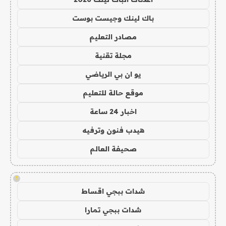
باك لينك وجيست بوست
مصادر التعليم
مجلة تقنية
يو ان بي الرياضي
موقع حالة للتعليم
اخبار 24 ساعة
هيدب فنون وترفيه
صحيفة العالم
!
شدات ببجي اقساط
شدات ببجي تمارا