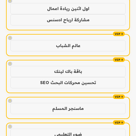
!
اول اثنين ريادة اعمال
مشاركة ارباح ادسنس
!
عالم الشباب
!
باقة باك لينك
تحسين محركات البحث SEO
!
ماسنجر المسلم
!
ضوء التعليمي