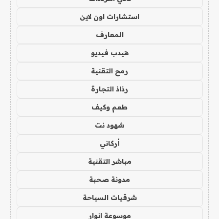
استشارات اون لاين
المعارف
هيدب فيديو
رمح التقنية
رذاذ التجارة
طعم وكيف
شهود نت
أركاني
مباشر التقنية
مدونة صحبة
شرقيات السياحة
موسوعة انوار