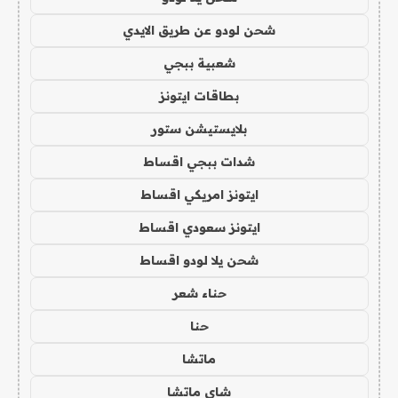
شحن لودو عن طريق الايدي
شعبية ببجي
بطاقات ايتونز
بلايستيشن ستور
شدات ببجي اقساط
ايتونز امريكي اقساط
ايتونز سعودي اقساط
شحن يلا لودو اقساط
حناء شعر
حنا
ماتشا
شاي ماتشا