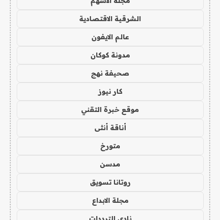
مجلة الاسهم
الشرقية الاقتصادية
عالم الايفون
مدونة كوكان
صحيفة نهج
كار نيوز
موقع خبرة التقني
أناقة أنثى
متورخ
مدسن
روتانا تسويق
مجلة الابداع
نادي الترددات