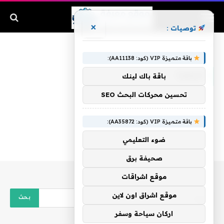
×
توصيات :
الرئيسية
»
شيفرة
باقة متميزة VIP (كود: AA11138):
شيفرة
باقة باك لينك
تحسين محركات البحث SEO
باقة متميزة VIP (كود: AA35872):
ضوء التعليمي
صحيفة برق
موقع اشراقات
موقع اشراق اون لاين
اركان سياحة وسفر