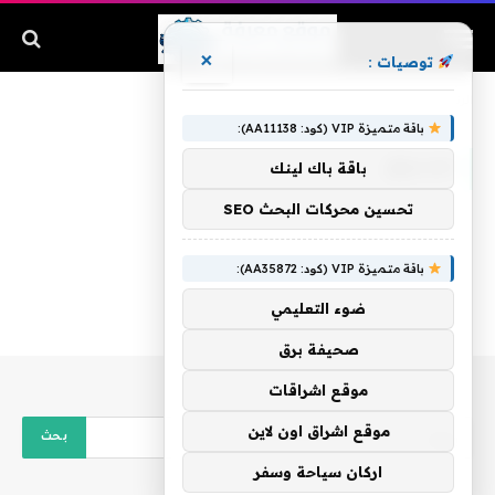
×
توصيات :
الرئيسية
»
صندوق
باقة متميزة VIP (كود: AA11138):
صندوق
باقة باك لينك
تحسين محركات البحث SEO
باقة متميزة VIP (كود: AA35872):
ضوء التعليمي
صحيفة برق
موقع اشراقات
موقع اشراق اون لاين
اركان سياحة وسفر