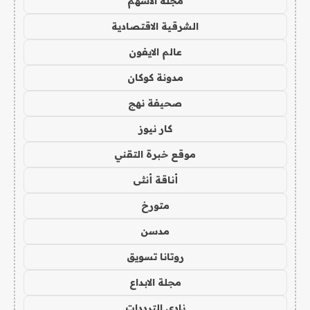
مجلة الاسهم
الشرقية الاقتصادية
عالم الايفون
مدونة كوكان
صحيفة نهج
كار نيوز
موقع خبرة التقني
أناقة أنثى
متورخ
مدسن
روتانا تسويق
مجلة الابداع
نادي الترددات