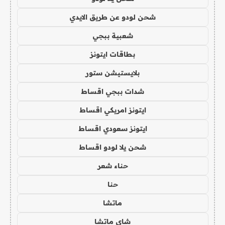
شحن لودو عن طريق الايدي
شعبية ببجي
بطاقات ايتونز
بلايستيشن ستور
شدات ببجي اقساط
ايتونز امريكي اقساط
ايتونز سعودي اقساط
شحن يلا لودو اقساط
حناء شعر
حنا
ماتشا
شاي ماتشا