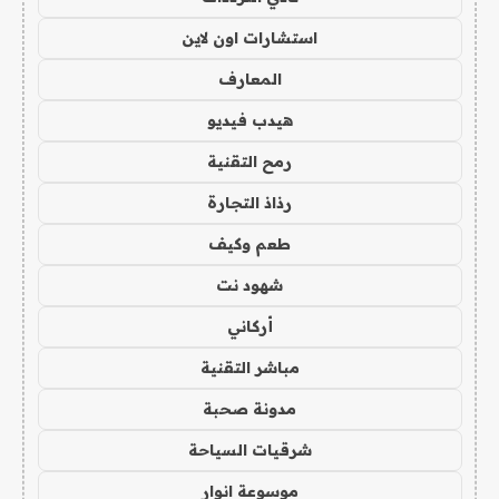
استشارات اون لاين
المعارف
هيدب فيديو
رمح التقنية
رذاذ التجارة
طعم وكيف
شهود نت
أركاني
مباشر التقنية
مدونة صحبة
شرقيات السياحة
موسوعة انوار