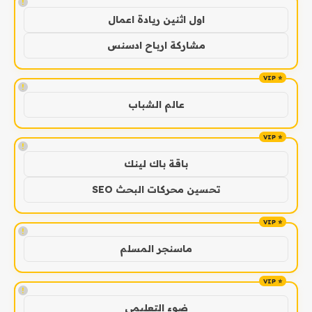
!
اول اثنين ريادة اعمال
مشاركة ارباح ادسنس
!
عالم الشباب
!
باقة باك لينك
تحسين محركات البحث SEO
!
ماسنجر المسلم
!
ضوء التعليمي