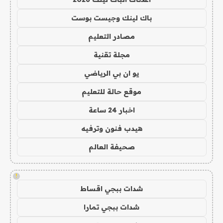
باك لينك وجيست بوست
مصادر التعليم
مجلة تقنية
يو ان بي الرياضي
موقع حالة للتعليم
اخبار 24 ساعة
هيدب فنون وترفيه
صحيفة العالم
!
شدات ببجي اقساط
شدات ببجي تمارا