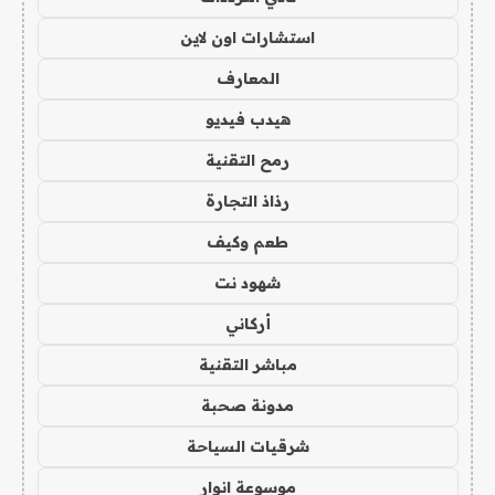
استشارات اون لاين
المعارف
هيدب فيديو
رمح التقنية
رذاذ التجارة
طعم وكيف
شهود نت
أركاني
مباشر التقنية
مدونة صحبة
شرقيات السياحة
موسوعة انوار