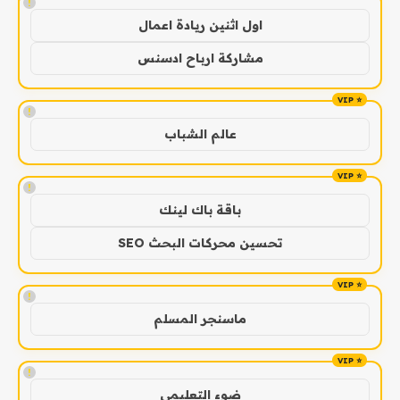
!
اول اثنين ريادة اعمال
مشاركة ارباح ادسنس
!
عالم الشباب
!
باقة باك لينك
تحسين محركات البحث SEO
!
ماسنجر المسلم
!
ضوء التعليمي