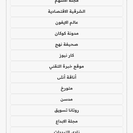
مجلة الاسهم
الشرقية الاقتصادية
عالم الايفون
مدونة كوكان
صحيفة نهج
كار نيوز
موقع خبرة التقني
أناقة أنثى
متورخ
مدسن
روتانا تسويق
مجلة الابداع
نادي الترددات