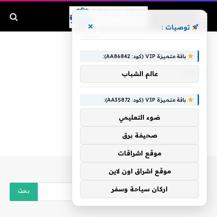
×
توصيات :
الرئيسية
»
ضم
باقة متميزة VIP (كود: AA86842):
ضم
عالم الشباب
باقة متميزة VIP (كود: AA35872):
ضوء التعليمي
صحيفة برق
موقع اشراقات
موقع اشراق اون لاين
اركان سياحة وسفر