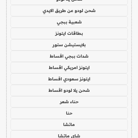
شحن لودو عن طريق الايدي
شعبية ببجي
بطاقات ايتونز
بلايستيشن ستور
شدات ببجي اقساط
ايتونز امريكي اقساط
ايتونز سعودي اقساط
شحن يلا لودو اقساط
حناء شعر
حنا
ماتشا
شاي ماتشا