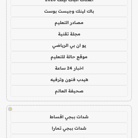
باك لينك وجيست بوست
مصادر التعليم
مجلة تقنية
يو ان بي الرياضي
موقع حالة للتعليم
اخبار 24 ساعة
هيدب فنون وترفيه
صحيفة العالم
!
شدات ببجي اقساط
شدات ببجي تمارا