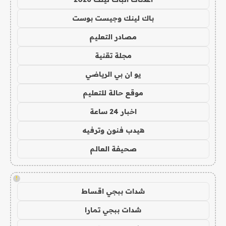
باك لينك وجيست بوست
مصادر التعليم
مجلة تقنية
يو ان بي الرياضي
موقع حالة للتعليم
اخبار 24 ساعة
هيدب فنون وترفيه
صحيفة العالم
!
شدات ببجي اقساط
شدات ببجي تمارا