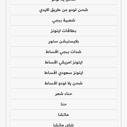
شحن لودو عن طريق الايدي
شعبية ببجي
بطاقات ايتونز
بلايستيشن ستور
شدات ببجي اقساط
ايتونز امريكي اقساط
ايتونز سعودي اقساط
شحن يلا لودو اقساط
حناء شعر
حنا
ماتشا
شاي ماتشا