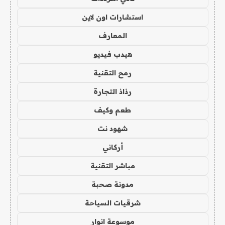
استشارات اون لاين
المعارف
هيدب فيديو
رمح التقنية
رذاذ التجارة
طعم وكيف
شهود نت
أركاني
مباشر التقنية
مدونة صحبة
شرقيات السياحة
موسوعة انوار