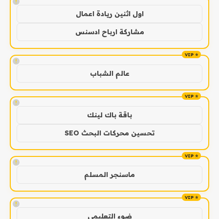
!
اول اثنين ريادة اعمال
مشاركة ارباح ادسنس
!
عالم الشباب
!
باقة باك لينك
تحسين محركات البحث SEO
!
ماسنجر المسلم
!
ضوء التعليمي