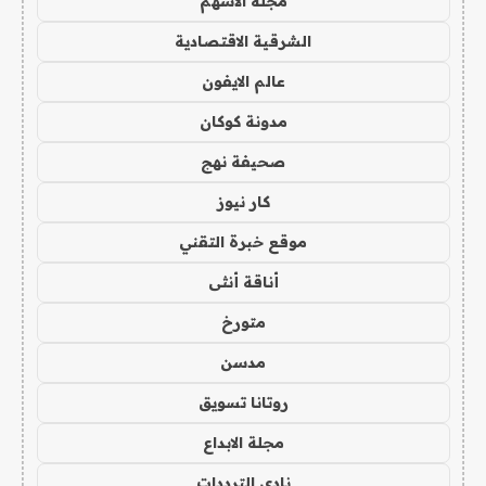
مجلة الاسهم
الشرقية الاقتصادية
عالم الايفون
مدونة كوكان
صحيفة نهج
كار نيوز
موقع خبرة التقني
أناقة أنثى
متورخ
مدسن
روتانا تسويق
مجلة الابداع
نادي الترددات