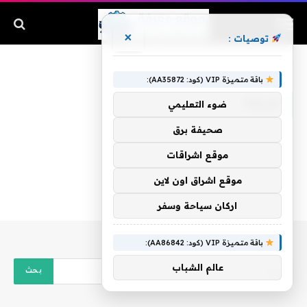
×
توصيات :
الرئيسية
»
طريقه
باقة متميزة VIP (كود: AA35872):
طريقه
ضوء التعليمي
صحيفة برق
موقع اشراقات
موقع اشراق اون لاين
اركان سياحة وسفر
باقة متميزة VIP (كود: AA86842):
عالم الشباب