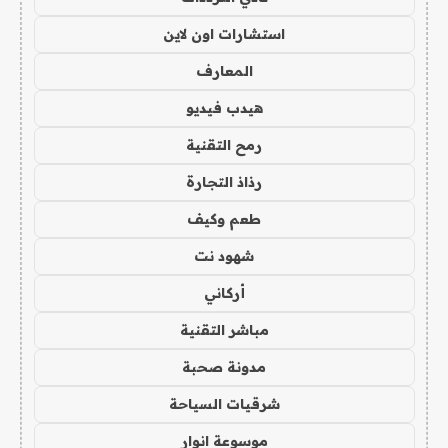
استشارات اون لاين
المعارف
هيدب فيديو
رمح التقنية
رذاذ التجارة
طعم وكيف
شهود نت
أركاني
مباشر التقنية
مدونة صحبة
شرقيات السياحة
موسوعة انوار