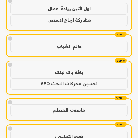
!
اول اثنين ريادة اعمال
مشاركة ارباح ادسنس
!
عالم الشباب
!
باقة باك لينك
تحسين محركات البحث SEO
!
ماسنجر المسلم
!
ضوء التعليمي