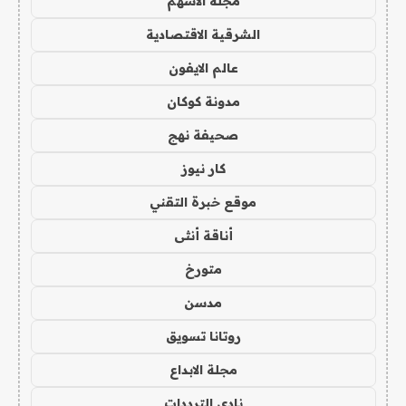
مجلة الاسهم
الشرقية الاقتصادية
عالم الايفون
مدونة كوكان
صحيفة نهج
كار نيوز
موقع خبرة التقني
أناقة أنثى
متورخ
مدسن
روتانا تسويق
مجلة الابداع
نادي الترددات