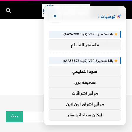
×
توصيات :
الرئيسية
»
عبدالفتاح آدم
باقة متميزة VIP (كود: AA26790):
عبدالفتاح آدم
ماسنجر المسلم
باقة متميزة VIP (كود: AA35872):
ضوء التعليمي
صحيفة برق
موقع اشراقات
موقع اشراق اون لاين
اركان سياحة وسفر