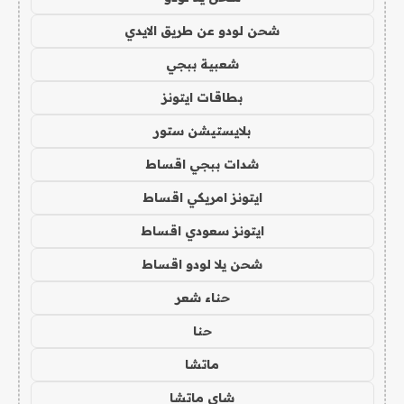
شحن لودو عن طريق الايدي
شعبية ببجي
بطاقات ايتونز
بلايستيشن ستور
شدات ببجي اقساط
ايتونز امريكي اقساط
ايتونز سعودي اقساط
شحن يلا لودو اقساط
حناء شعر
حنا
ماتشا
شاي ماتشا