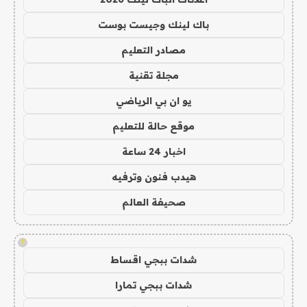
باك لينك وجيست بوست
مصادر التعليم
مجلة تقنية
يو ان بي الرياضي
موقع حالة للتعليم
اخبار 24 ساعة
هيدب فنون وترفيه
صحيفة العالم
!
شدات ببجي اقساط
شدات ببجي تمارا