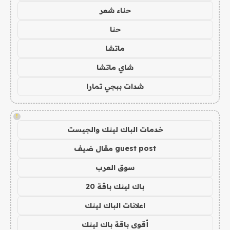
حناء شعر
حنا
ماتشا
شاي ماتشا
شدات ببجي تمارا
!
خدمات الباك لينك والجيست
guest post مقال ضيف
سوق العرب
باك لينك باقة 20
اعلانات الباك لينك
أقوى باقة باك لينك