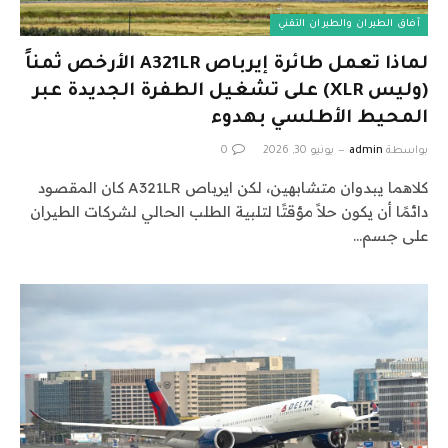
آفاق الطيران والطيران التقني
لماذا تعمل طائرة إيرباص A321LR الأرخص ثمناً
(وليس XLR) على تشغيل الطفرة الجديدة عبر
المحيط الأطلسي بهدوء
بواسطة
admin
يونيو 30, 2026
0
كلاهما يبدوان متشابهين، لكن ايرباص A321LR كان المقصود
دائمًا أن يكون حلاً مؤقتًا لتلبية الطلب الحالي لشركات الطيران
على جسم…