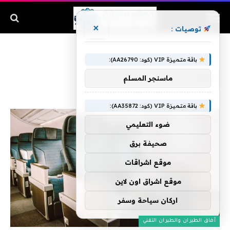
×
توصيات :
الرئيسية
»
عبر
باقة متميزة VIP (كود: AA26790):
عبر
ماسنجر المسلم
باقة متميزة VIP (كود: AA35872):
ضوء التعليمي
صحيفة برق
موقع اشراقات
موقع اشراق اون لاين
اركان سياحة وسفر
آفاق الطيران والطيران التقني