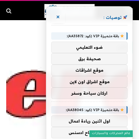
×
توصيات :
الرئيسية
»
على
باقة متميزة VIP (كود: AA35872):
على
ضوء التعليمي
صحيفة برق
موقع اشراقات
موقع اشراق اون لاين
اركان سياحة وسفر
باقة متميزة VIP (كود: AA38045):
اول اثنين ريادة اعمال
مشاركة ارباح ادسنس
عالم المحركات والسيارات