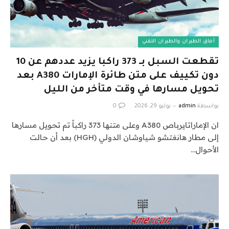
آفاق الطيران والطيران التقني
تقطعت السبل بـ 373 راكبا يزيد عددهم عن 10
دون تكييف على متن طائرة الإمارات A380 بعد
تحويل مسارها في وقت متأخر من الليل
بواسطة
admin
يوليو 29, 2026
0
ان الإماراتايرباص A380 وعلى متنها 373 راكباً تم تحويل مسارها
إلى مطار هانغتشو شياوشان الدولي (HGH) بعد أن حالت
الأحوال…