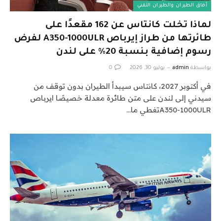
آفاق الطيران والطيران التقني
لماذا تخلت كانتاس عن 162 مقعدًا على
طائرتها من طراز إيرباص A350-1000ULR لفرض
رسوم إضافية بنسبة 20% على لندن
بواسطة
admin
يوليو 30, 2026
0
في أكتوبر 2027، كانتاس سيبدأ الطيران بدون توقف من
سيدني إلى لندن على متن طائرة معدلة خصيصًا ايرباص
A350-1000ULRتغطي ما…