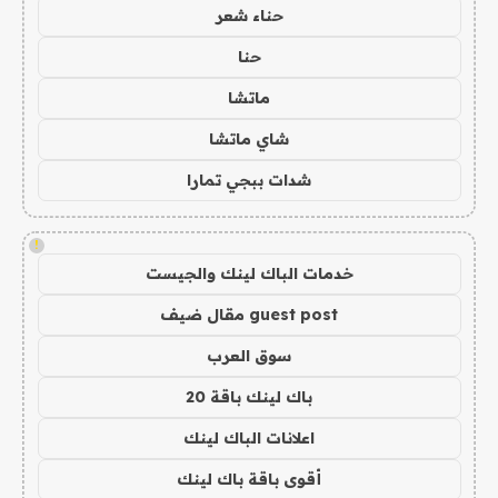
حناء شعر
حنا
ماتشا
شاي ماتشا
شدات ببجي تمارا
!
خدمات الباك لينك والجيست
guest post مقال ضيف
سوق العرب
باك لينك باقة 20
اعلانات الباك لينك
أقوى باقة باك لينك