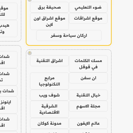
ضوء التعليمي
صحيفة برق
موقع
للت
موقع اشراقات
موقع اشراق اون
لاين
هيدب
وتر
اركان سياحة وسفر
!
شدات
مسك الكلمات
اشراق التقنية
اق
في قوقل
شدات
ان سفن
مرابع
تم
التكنولوجيا
شدات بب
خيال التقنية
شوف ويب
ايتونز
مجلة الاسهم
الشرقية
اق
الاقتصادية
شدات
عالم الايفون
مدونة كوكان
اق