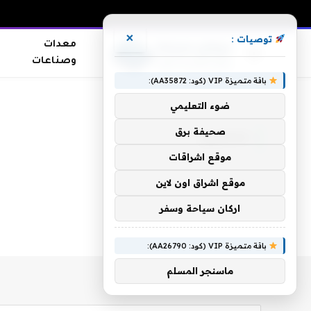
×
توصيات :
معدات
وصناعات
باقة متميزة VIP (كود: AA35872):
الرئيسية
»
عنصرين
ضوء التعليمي
صحيفة برق
عنصرين
موقع اشراقات
موقع اشراق اون لاين
اركان سياحة وسفر
باقة متميزة VIP (كود: AA26790):
ماسنجر المسلم