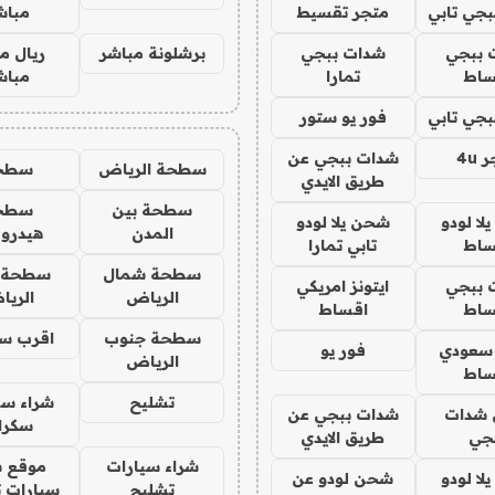
جي تابي
متجر تقسيط
مباش
 ببجي
شدات ببجي
برشلونة مباشر
ريال م
ساط
تمارا
مباش
جي تابي
فور يو ستور
4u
شدات ببجي عن
سطحة الرياض
سطح
طريق الايدي
سطحة بين
سطح
ا لودو
شحن يلا لودو
المدن
هيدرو
ساط
تابي تمارا
سطحة شمال
سطحة 
 ببجي
ايتونز امريكي
الرياض
الري
ساط
اقساط
سطحة جنوب
اقرب س
 سعودي
فور يو
الرياض
ساط
تشليح
شراء سي
شدات
شدات ببجي عن
سكرا
جي
طريق الايدي
شراء سيارات
موقع ش
ا لودو
شحن لودو عن
تشليح
سيارات 