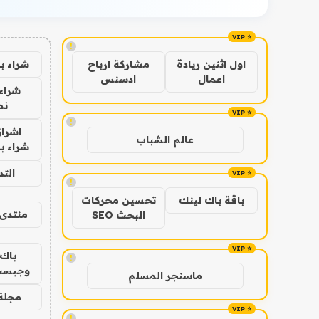
!
شراء ب
اول اثنين ريادة
مشاركة ارباح
اعمال
ادسنس
شراء 
نص
!
اشراق
عالم الشباب
شراء با
الت
!
باقة باك لينك
تحسين محركات
منتدى 
البحث SEO
باك 
!
وجيست
ماسنجر المسلم
مجلة 
!