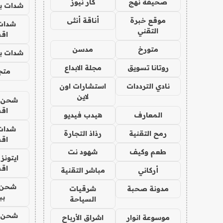
صحيفة نهج
كار نيوز
شدات بب
موقع خبرة
أناقة أنثى
شدات
التقني
اق
متورخ
مدسن
شدات بب
روتانا تسويق
مجلة الابداع
متجر 
نادي الترددات
استشارات اون
لاين
شحن يل
اق
المعارف
هيدب فيديو
شدات
رمح التقنية
رذاذ التجارة
اق
طعم وكيف
شهود نت
ايتونز
اق
أركاني
مباشر التقنية
شحن 
مدونة صحبة
شرقيات
بب
السياحة
شحن يل
موسوعة انوار
اشراق الأرباح