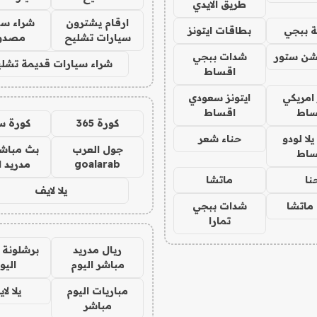
طريق الايدي
ارقام يشترون
شراء سي
 ببجي
بطاقات ايتونز
سيارات تشليح
مصدو
شن ستور
شدات ببجي
شراء سيارات قديمة تشلي
اقساط
 امريكي
ايتونز سعودي
ساط
اقساط
كورة 365
كورة س
ا لودو
حناء شعر
جول العرب
بث مباشر
ساط
goalarab
مدريد ا
نا
ماتشا
يلا لايف
ماتشا
شدات ببجي
تمارا
ريال مدريد
برشلونة 
مباشر اليوم
اليو
مباريات اليوم
يلا لا
مباشر