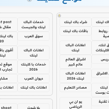
!
اك لينك
شراء باك لينك
خدمات الباك
t post
لينك والجيست
مقال 
روابط
باقات باك لينك
ية
سوق العرب
باك لينك
20
 لنك،
اعلانات الباك
كلينكات
لينك
اعلانات الباك
أقوى باق
لينك
لين
دريس
اشراق العالم
عالم كبير
خدمات با كلينك
موقع تج
2026
تجارب ا
الاشراق
اعلانات الباك
لينك 2026
ديوان العرب
مشار
لينك
مصادر التعليم
اعلانات باك لينك
اعلانات ب
 بوست
تقنية
يو ان بي
الرياضي
يلا شوت
a shoot