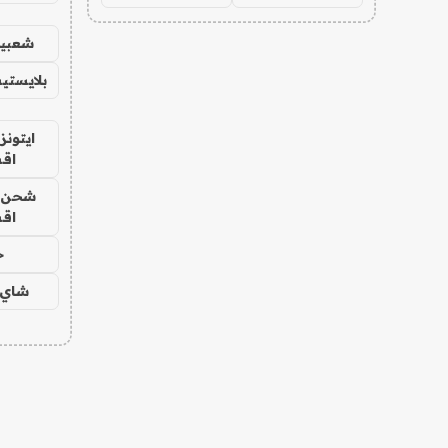
شعبية
بلايستي
ايتونز
اق
شحن يل
اق
ح
شاي 