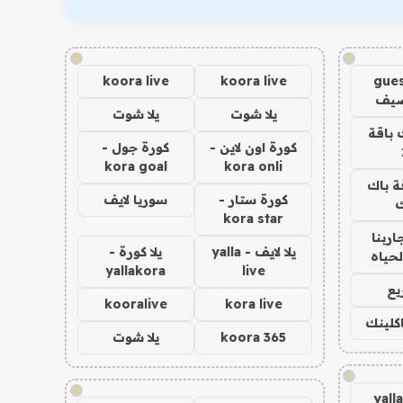
!
!
koora live
koora live
gues
ضيف
يلا شوت
يلا شوت
 باقة
كورة اون لاين -
كورة جول -
kora goal
kora onli
ة باك
كورة ستار -
سوريا لايف
ك
kora star
اربنا
يلا لايف - yalla
يلا كورة -
لحياه
yallakora
live
يع
kooralive
kora live
اكلينك
koora 365
يلا شوت
!
!
yall