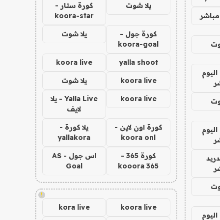
يلا شوت
كورة ستار -
مباشر
koora-star
كورة جول -
يلا شوت
وت
koora-goal
koora live
yalla shoot
اليوم
koora live
يلا شوت
ر
koora live
Yalla Live - يلا
وت
لايف
كورة اون لاين -
يلا كورة -
اليوم
yallakora
koora onl
ر
كورة 365 -
اس جول - AS
دريد
Goal
kooora 365
ر
وت
!
kora live
koora live
اليوم