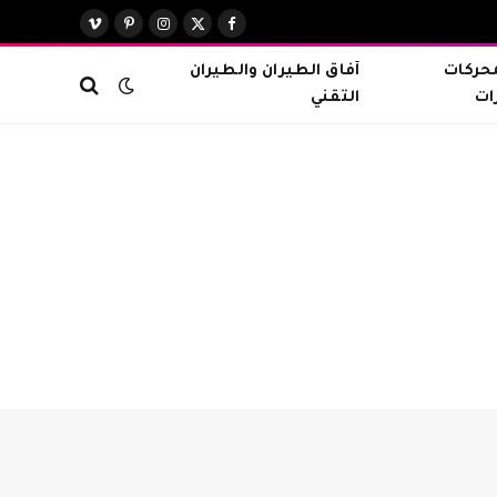
X
فيسبوك
الانستغرام
بينتيريست
فيميو
(Twitter)
محركات
آفاق الطيران والطيران
ات
التقني