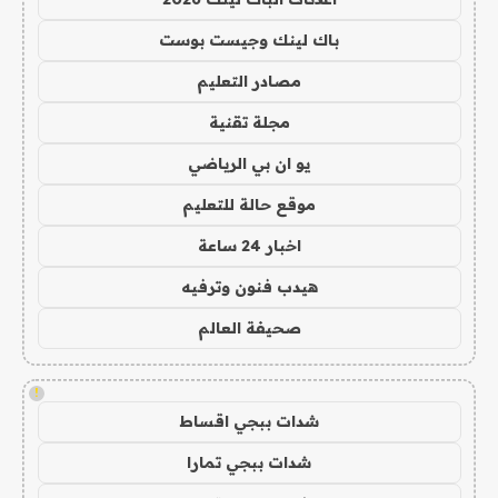
باك لينك وجيست بوست
مصادر التعليم
مجلة تقنية
يو ان بي الرياضي
موقع حالة للتعليم
اخبار 24 ساعة
هيدب فنون وترفيه
صحيفة العالم
!
شدات ببجي اقساط
شدات ببجي تمارا