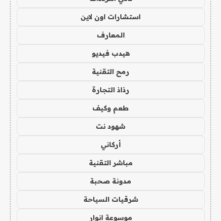
استشارات اون لاين
المعارف
هيدب فيديو
رمح التقنية
رذاذ التجارة
طعم وكيف
شهود نت
أركاني
مباشر التقنية
مدونة صحبة
شرقيات السياحة
موسوعة انوار