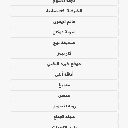
مجلة الاسهم
الشرقية الاقتصادية
عالم الايفون
مدونة كوكان
صحيفة نهج
كار نيوز
موقع خبرة التقني
أناقة أنثى
متورخ
مدسن
روتانا تسويق
مجلة الابداع
نادي الترددات