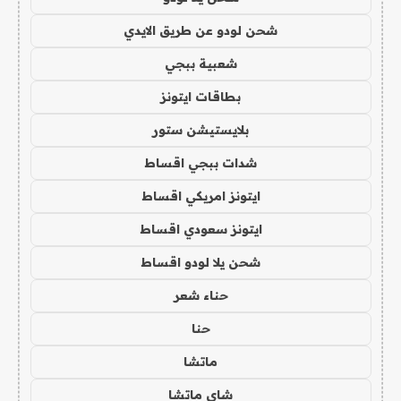
شحن لودو عن طريق الايدي
شعبية ببجي
بطاقات ايتونز
بلايستيشن ستور
شدات ببجي اقساط
ايتونز امريكي اقساط
ايتونز سعودي اقساط
شحن يلا لودو اقساط
حناء شعر
حنا
ماتشا
شاي ماتشا