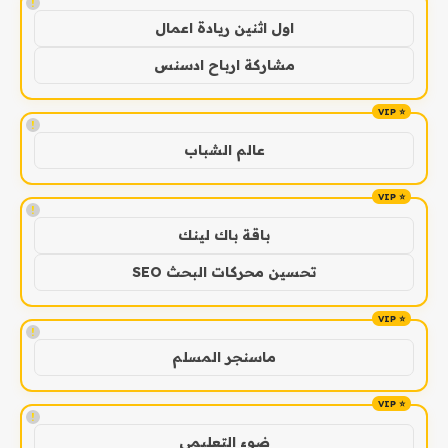
!
اول اثنين ريادة اعمال
مشاركة ارباح ادسنس
!
عالم الشباب
!
باقة باك لينك
تحسين محركات البحث SEO
!
ماسنجر المسلم
!
ضوء التعليمي