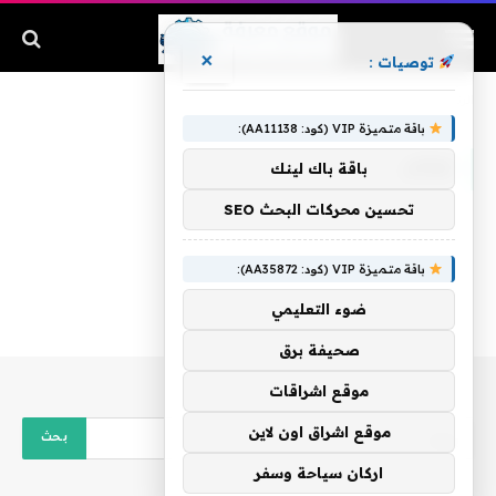
×
توصيات :
الرئيسية
»
عوض
باقة متميزة VIP (كود: AA11138):
عوض
باقة باك لينك
تحسين محركات البحث SEO
باقة متميزة VIP (كود: AA35872):
ضوء التعليمي
صحيفة برق
موقع اشراقات
موقع اشراق اون لاين
اركان سياحة وسفر