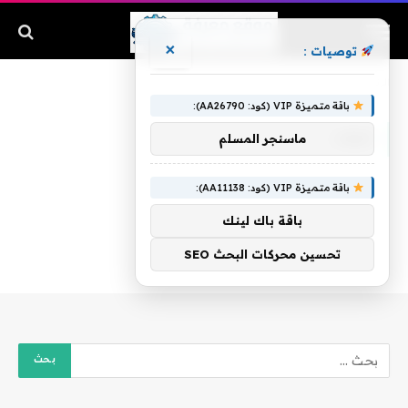
×
توصيات :
الرئيسية
»
عيوب
باقة متميزة VIP (كود: AA26790):
عيوب
ماسنجر المسلم
باقة متميزة VIP (كود: AA11138):
باقة باك لينك
تحسين محركات البحث SEO