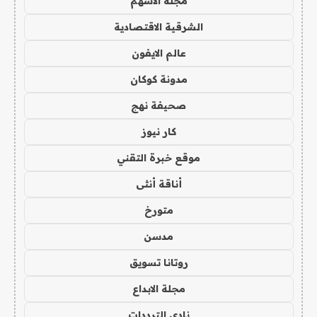
مجلة الاسهم
الشرقية الاقتصادية
عالم الايفون
مدونة كوكان
صحيفة نهج
كار نيوز
موقع خبرة التقني
أناقة أنثى
متورخ
مدسن
روتانا تسويق
مجلة الابداع
نادي الترددات