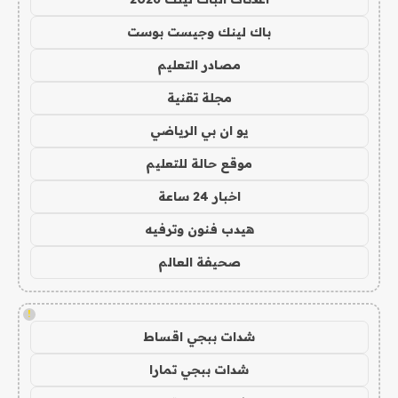
باك لينك وجيست بوست
مصادر التعليم
مجلة تقنية
يو ان بي الرياضي
موقع حالة للتعليم
اخبار 24 ساعة
هيدب فنون وترفيه
صحيفة العالم
!
شدات ببجي اقساط
شدات ببجي تمارا