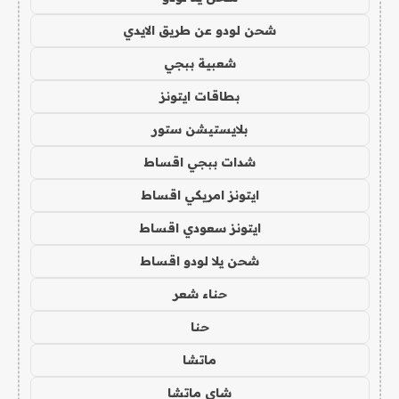
شحن لودو عن طريق الايدي
شعبية ببجي
بطاقات ايتونز
بلايستيشن ستور
شدات ببجي اقساط
ايتونز امريكي اقساط
ايتونز سعودي اقساط
شحن يلا لودو اقساط
حناء شعر
حنا
ماتشا
شاي ماتشا