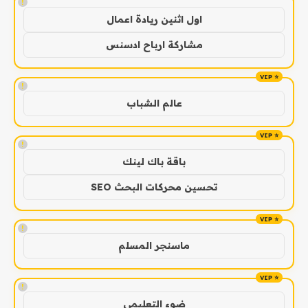
!
اول اثنين ريادة اعمال
مشاركة ارباح ادسنس
!
عالم الشباب
!
باقة باك لينك
تحسين محركات البحث SEO
!
ماسنجر المسلم
!
ضوء التعليمي