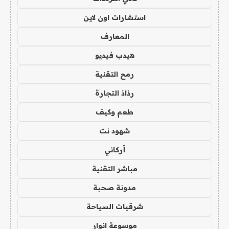
استشارات اون لاين
المعارف
هيدب فيديو
رمح التقنية
رذاذ التجارة
طعم وكيف
شهود نت
أركاني
مباشر التقنية
مدونة صحبة
شرقيات السياحة
موسوعة انوار