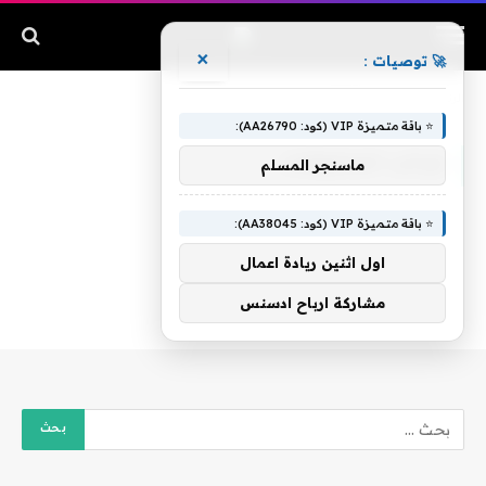
×
🚀 توصيات :
الرئيسية
»
غرائب المخلوقات
⭐ باقة متميزة VIP (كود: AA26790):
غرائب المخلوقات
ماسنجر المسلم
⭐ باقة متميزة VIP (كود: AA38045):
اول اثنين ريادة اعمال
مشاركة ارباح ادسنس