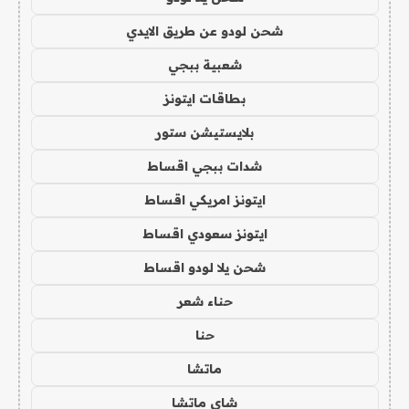
شحن لودو عن طريق الايدي
شعبية ببجي
بطاقات ايتونز
بلايستيشن ستور
شدات ببجي اقساط
ايتونز امريكي اقساط
ايتونز سعودي اقساط
شحن يلا لودو اقساط
حناء شعر
حنا
ماتشا
شاي ماتشا