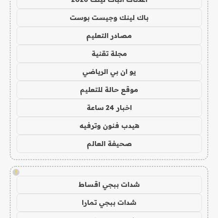
باك لينك وجيست بوست
مصادر التعليم
مجلة تقنية
يو ان بي الرياضي
موقع حالة للتعليم
اخبار 24 ساعة
هيدب فنون وترفيه
صحيفة العالم
!
شدات ببجي اقساط
شدات ببجي تمارا