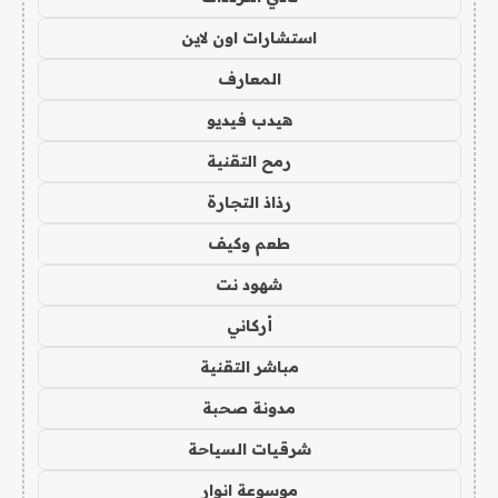
استشارات اون لاين
المعارف
هيدب فيديو
رمح التقنية
رذاذ التجارة
طعم وكيف
شهود نت
أركاني
مباشر التقنية
مدونة صحبة
شرقيات السياحة
موسوعة انوار