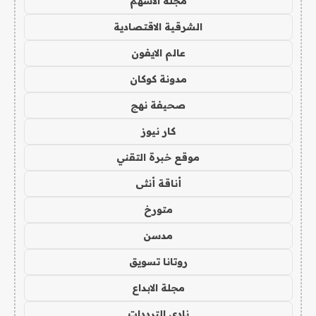
مجلة الاسهم
الشرقية الاقتصادية
عالم الايفون
مدونة كوكان
صحيفة نهج
كار نيوز
موقع خبرة التقني
أناقة أنثى
متورخ
مدسن
روتانا تسويق
مجلة الابداع
نادي الترددات