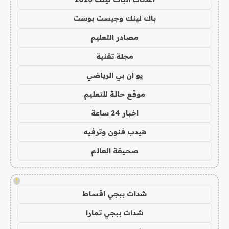
باك لينك وجيست بوست
مصادر التعليم
مجلة تقنية
يو ان بي الرياضي
موقع حالة للتعليم
اخبار 24 ساعة
هيدب فنون وترفيه
صحيفة العالم
!
شدات ببجي اقساط
شدات ببجي تمارا