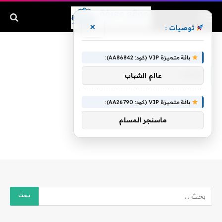
×
توصيات :
الرئيسية
»
غرقت
باقة متميزة VIP (كود: AA86842):
غرقت
عالم الشباب
باقة متميزة VIP (كود: AA26790):
ماسنجر المسلم