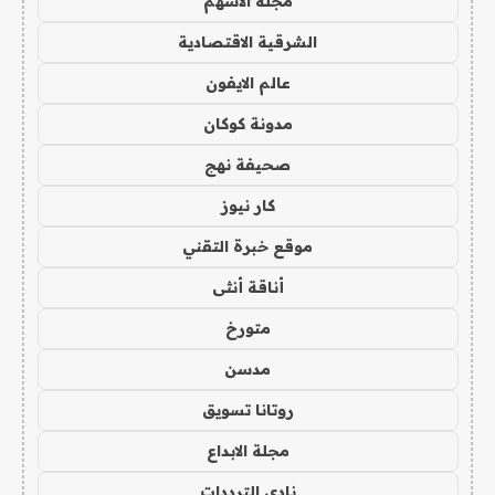
مجلة الاسهم
الشرقية الاقتصادية
عالم الايفون
مدونة كوكان
صحيفة نهج
كار نيوز
موقع خبرة التقني
أناقة أنثى
متورخ
مدسن
روتانا تسويق
مجلة الابداع
نادي الترددات