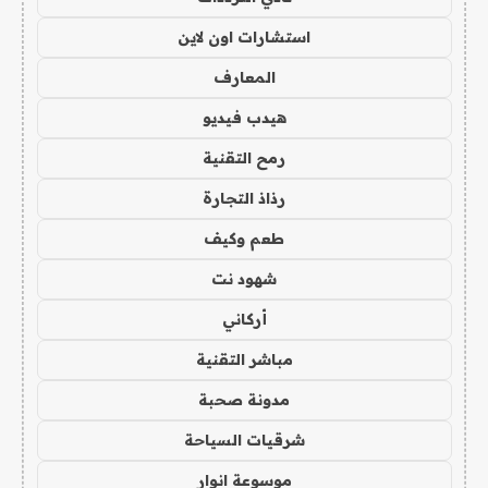
استشارات اون لاين
المعارف
هيدب فيديو
رمح التقنية
رذاذ التجارة
طعم وكيف
شهود نت
أركاني
مباشر التقنية
مدونة صحبة
شرقيات السياحة
موسوعة انوار