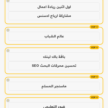
!
اول اثنين ريادة اعمال
مشاركة ارباح ادسنس
!
عالم الشباب
!
باقة باك لينك
تحسين محركات البحث SEO
!
ماسنجر المسلم
!
ضوء التعليمي