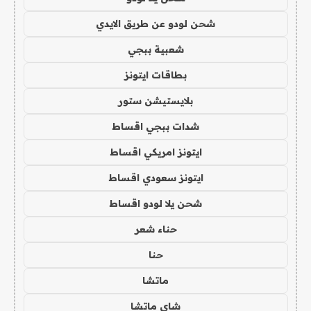
شحن لودو عن طريق الايدي
شعبية ببجي
بطاقات ايتونز
بلايستيشن ستور
شدات ببجي اقساط
ايتونز امريكي اقساط
ايتونز سعودي اقساط
شحن يلا لودو اقساط
حناء شعر
حنا
ماتشا
شاي ماتشا