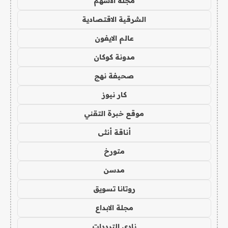
مجلة الاسهم
الشرقية الاقتصادية
عالم الايفون
مدونة كوكان
صحيفة نهج
كار نيوز
موقع خبرة التقني
أناقة أنثى
متورخ
مدسن
روتانا تسويق
مجلة الابداع
نادي الترددات