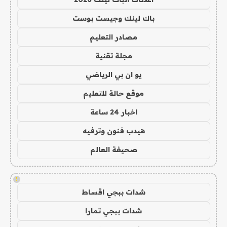
باك لينك وجيست بوست
مصادر التعليم
مجلة تقنية
يو ان بي الرياضي
موقع حالة للتعليم
اخبار 24 ساعة
هيدب فنون وترفيه
صحيفة العالم
!
شدات ببجي اقساط
شدات ببجي تمارا