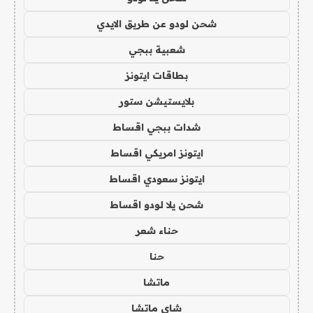
شحن لودو عن طريق الايدي
شعبية ببجي
بطاقات ايتونز
بلايستيشن ستور
شدات ببجي اقساط
ايتونز امريكي اقساط
ايتونز سعودي اقساط
شحن يلا لودو اقساط
حناء شعر
حنا
ماتشا
شاي ماتشا