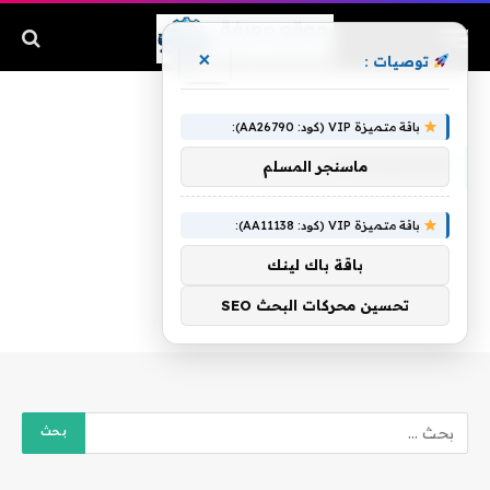
×
توصيات :
الرئيسية
»
فاشنيستات
باقة متميزة VIP (كود: AA26790):
فاشنيستات
ماسنجر المسلم
باقة متميزة VIP (كود: AA11138):
باقة باك لينك
تحسين محركات البحث SEO