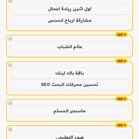
!
اول اثنين ريادة اعمال
مشاركة ارباح ادسنس
!
عالم الشباب
!
باقة باك لينك
تحسين محركات البحث SEO
!
ماسنجر المسلم
!
ضوء التعليمي