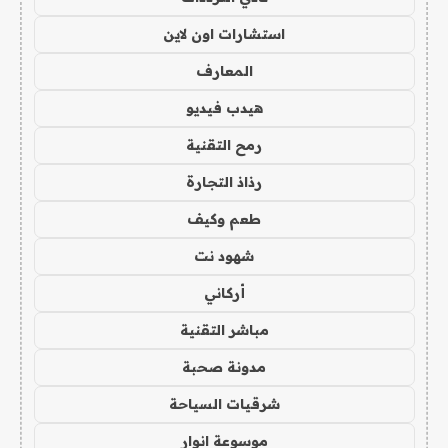
استشارات اون لاين
المعارف
هيدب فيديو
رمح التقنية
رذاذ التجارة
طعم وكيف
شهود نت
أركاني
مباشر التقنية
مدونة صحبة
شرقيات السياحة
موسوعة انوار