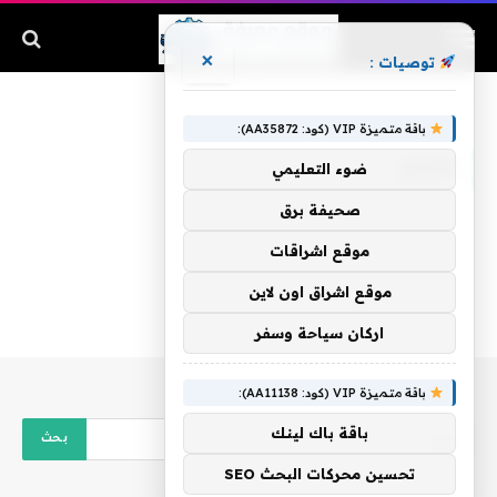
×
توصيات :
الرئيسية
»
فاضل
باقة متميزة VIP (كود: AA35872):
فاضل
ضوء التعليمي
صحيفة برق
موقع اشراقات
موقع اشراق اون لاين
اركان سياحة وسفر
باقة متميزة VIP (كود: AA11138):
باقة باك لينك
تحسين محركات البحث SEO