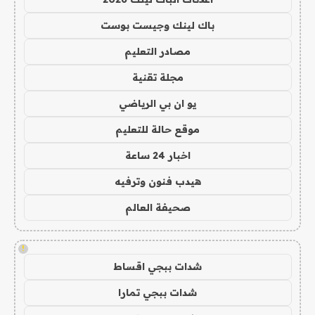
باك لينك وجيست بوست
مصادر التعليم
مجلة تقنية
يو ان بي الرياضي
موقع حالة للتعليم
اخبار 24 ساعة
هيدب فنون وترفيه
صحيفة العالم
!
شدات ببجي اقساط
شدات ببجي تمارا