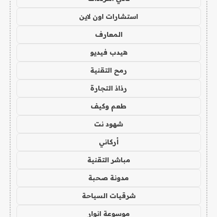
استشارات اون لاين
المعارف
هيدب فيديو
رمح التقنية
رذاذ التجارة
طعم وكيف
شهود نت
أركاني
مباشر التقنية
مدونة صحبة
شرقيات السياحة
موسوعة انوار