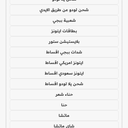
شحن لودو عن طريق الايدي
شعبية ببجي
بطاقات ايتونز
بلايستيشن ستور
شدات ببجي اقساط
ايتونز امريكي اقساط
ايتونز سعودي اقساط
شحن يلا لودو اقساط
حناء شعر
حنا
ماتشا
شاي ماتشا