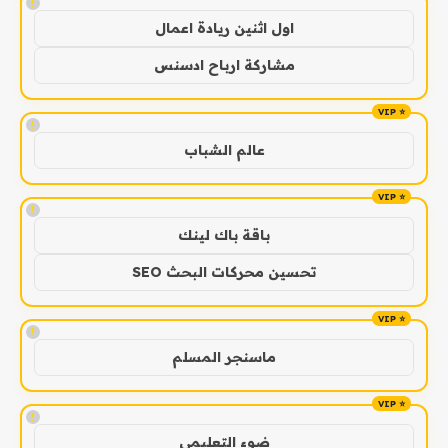
!
اول اثنين ريادة اعمال
مشاركة ارباح ادسنس
!
عالم الشباب
!
باقة باك لينك
تحسين محركات البحث SEO
!
ماسنجر المسلم
!
ضوء التعليمي