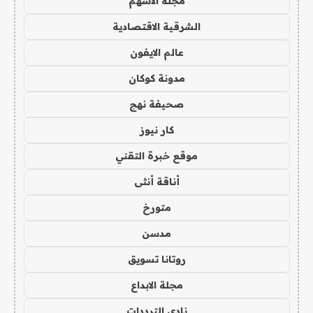
مجلة الاسهم
الشرقية الاقتصادية
عالم الايفون
مدونة كوكان
صحيفة نهج
كار نيوز
موقع خبرة التقني
أناقة أنثى
متورخ
مدسن
روتانا تسويق
مجلة الابداع
نادي الترددات