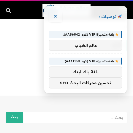
×
توصيات :
الرئيسية
»
فرع
باقة متميزة VIP (كود: AA86842):
فرع
عالم الشباب
باقة متميزة VIP (كود: AA11138):
باقة باك لينك
تحسين محركات البحث SEO