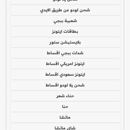
شحن لودو عن طريق الايدي
شعبية ببجي
بطاقات ايتونز
بلايستيشن ستور
شدات ببجي اقساط
ايتونز امريكي اقساط
ايتونز سعودي اقساط
شحن يلا لودو اقساط
حناء شعر
حنا
ماتشا
شاي ماتشا