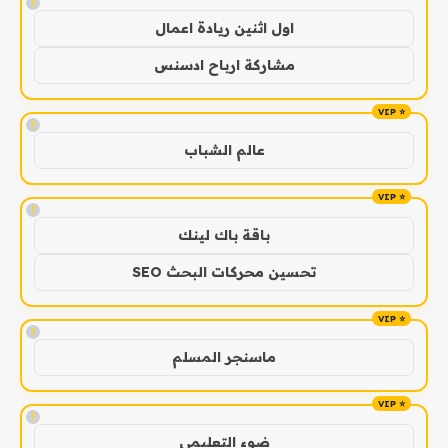
!
اول اثنين ريادة اعمال
مشاركة ارباح ادسنس
!
عالم الشباب
!
باقة باك لينك
تحسين محركات البحث SEO
!
ماسنجر المسلم
!
ضوء التعليمي