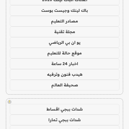
باك لينك وجيست بوست
مصادر التعليم
مجلة تقنية
يو ان بي الرياضي
موقع حالة للتعليم
اخبار 24 ساعة
هيدب فنون وترفيه
صحيفة العالم
!
شدات ببجي اقساط
شدات ببجي تمارا