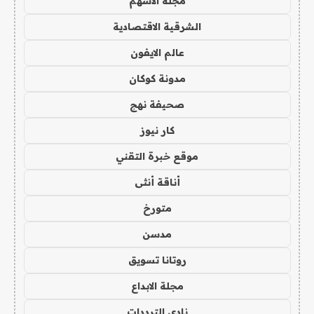
مجلة الاسهم
الشرقية الاقتصادية
عالم الايفون
مدونة كوكان
صحيفة نهج
كار نيوز
موقع خبرة التقني
أناقة أنثى
متورخ
مدسن
روتانا تسويق
مجلة الابداع
نادي الترددات