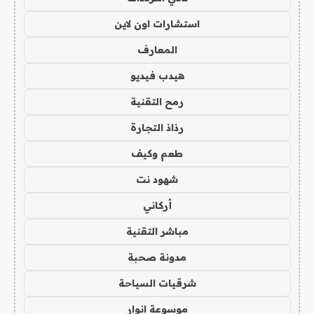
استشارات اون لاين
المعارف
هيدب فيديو
رمح التقنية
رذاذ التجارة
طعم وكيف
شهود نت
أركاني
مباشر التقنية
مدونة صحبة
شرقيات السياحة
موسوعة انوار