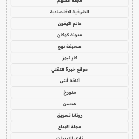
مجلة الاسهم
الشرقية الاقتصادية
عالم الايفون
مدونة كوكان
صحيفة نهج
كار نيوز
موقع خبرة التقني
أناقة أنثى
متورخ
مدسن
روتانا تسويق
مجلة الابداع
نادي الترددات