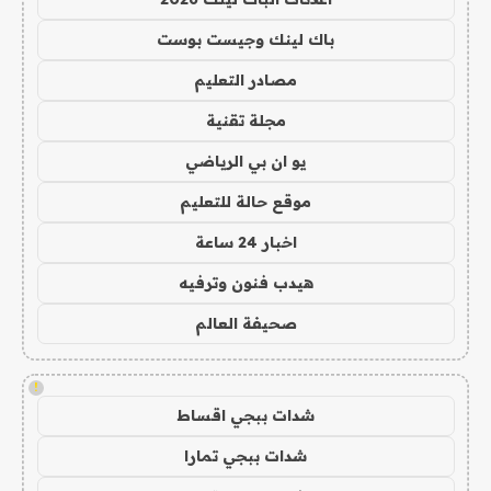
باك لينك وجيست بوست
مصادر التعليم
مجلة تقنية
يو ان بي الرياضي
موقع حالة للتعليم
اخبار 24 ساعة
هيدب فنون وترفيه
صحيفة العالم
!
شدات ببجي اقساط
شدات ببجي تمارا