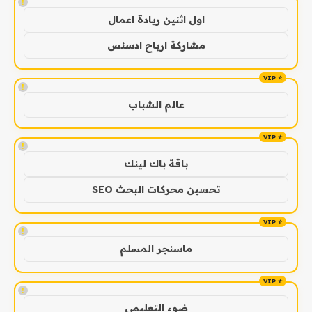
!
اول اثنين ريادة اعمال
مشاركة ارباح ادسنس
!
عالم الشباب
!
باقة باك لينك
تحسين محركات البحث SEO
!
ماسنجر المسلم
!
ضوء التعليمي