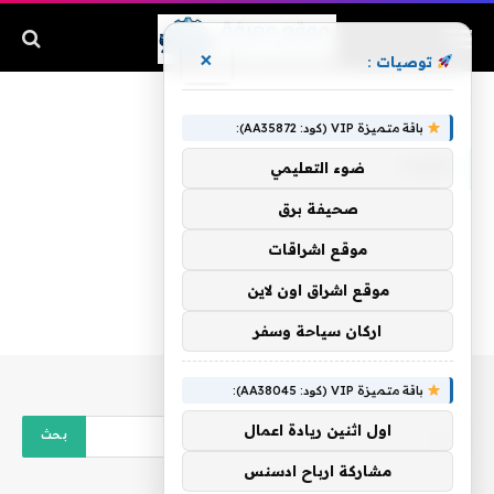
×
توصيات :
الرئيسية
»
فعلاه
باقة متميزة VIP (كود: AA35872):
فعلاه
ضوء التعليمي
صحيفة برق
موقع اشراقات
موقع اشراق اون لاين
اركان سياحة وسفر
باقة متميزة VIP (كود: AA38045):
اول اثنين ريادة اعمال
مشاركة ارباح ادسنس