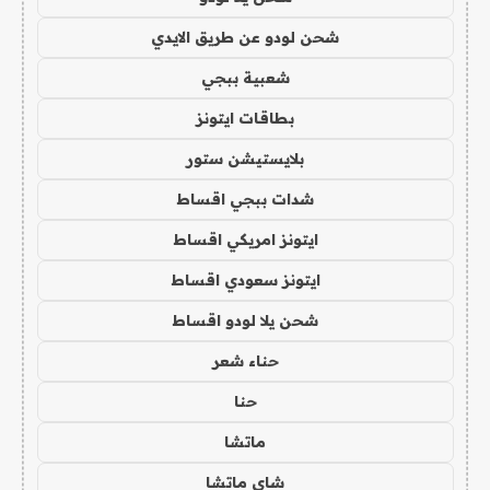
شحن لودو عن طريق الايدي
شعبية ببجي
بطاقات ايتونز
بلايستيشن ستور
شدات ببجي اقساط
ايتونز امريكي اقساط
ايتونز سعودي اقساط
شحن يلا لودو اقساط
حناء شعر
حنا
ماتشا
شاي ماتشا