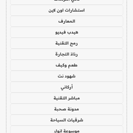
استشارات اون لاين
المعارف
هيدب فيديو
رمح التقنية
رذاذ التجارة
طعم وكيف
شهود نت
أركاني
مباشر التقنية
مدونة صحبة
شرقيات السياحة
موسوعة انوار