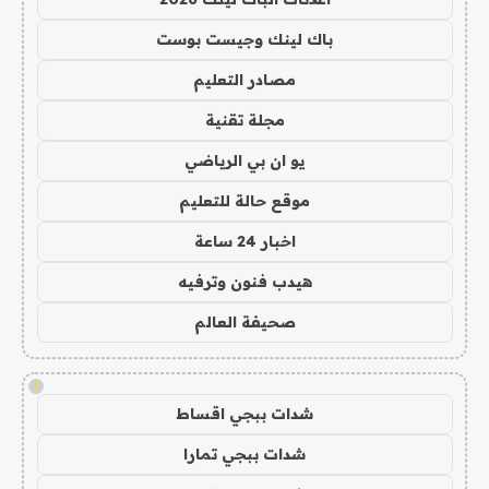
باك لينك وجيست بوست
مصادر التعليم
مجلة تقنية
يو ان بي الرياضي
موقع حالة للتعليم
اخبار 24 ساعة
هيدب فنون وترفيه
صحيفة العالم
!
شدات ببجي اقساط
شدات ببجي تمارا