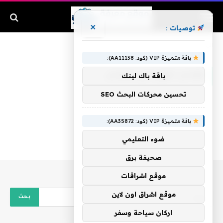
×
توصيات :
الرئيسية
»
فقدان الوزن في رمضان
باقة متميزة VIP (كود: AA11138):
فقدان الوزن في رمضان
باقة باك لينك
تحسين محركات البحث SEO
باقة متميزة VIP (كود: AA35872):
ضوء التعليمي
صحيفة برق
موقع اشراقات
موقع اشراق اون لاين
اركان سياحة وسفر