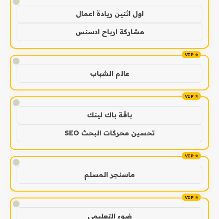
!
اول اثنين ريادة اعمال
مشاركة ارباح ادسنس
!
عالم الشباب
!
باقة باك لينك
تحسين محركات البحث SEO
!
ماسنجر المسلم
!
ضوء التعليمي