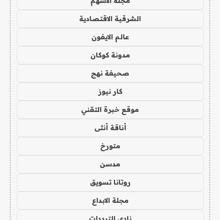
مجلة الاسهم
الشرقية الاقتصادية
عالم الايفون
مدونة كوكان
صحيفة نهج
كار نيوز
موقع خبرة التقني
أناقة أنثى
متورخ
مدسن
روتانا تسويق
مجلة الابداع
نادي الترددات