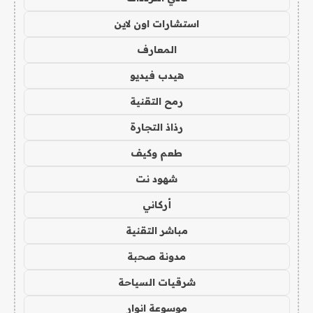
استشارات اون لاين
المعارف
هيدب فيديو
رمح التقنية
رذاذ التجارة
طعم وكيف
شهود نت
أركاني
مباشر التقنية
مدونة صحبة
شرقيات السياحة
موسوعة انوار