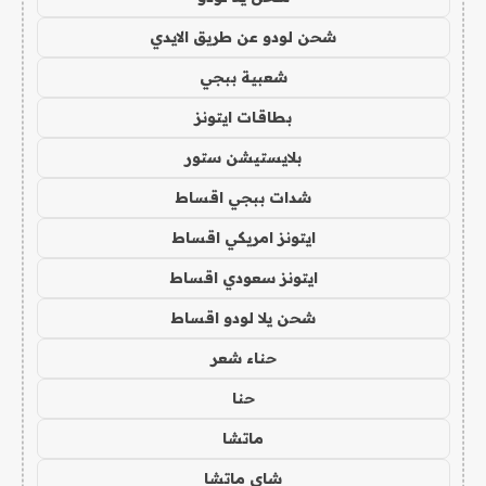
شحن لودو عن طريق الايدي
شعبية ببجي
بطاقات ايتونز
بلايستيشن ستور
شدات ببجي اقساط
ايتونز امريكي اقساط
ايتونز سعودي اقساط
شحن يلا لودو اقساط
حناء شعر
حنا
ماتشا
شاي ماتشا