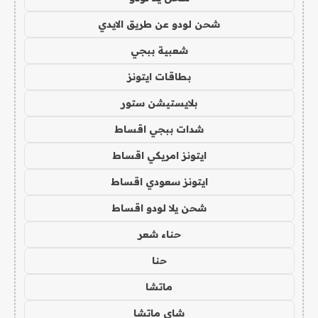
شحن لودو عن طريق الايدي
شعبية ببجي
بطاقات ايتونز
بلايستيشن ستور
شدات ببجي اقساط
ايتونز امريكي اقساط
ايتونز سعودي اقساط
شحن يلا لودو اقساط
حناء شعر
حنا
ماتشا
شاي ماتشا