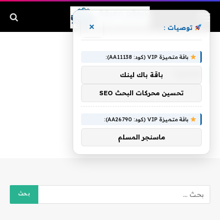
×
توصيات :
الرئيسية
»
فقهية
باقة متميزة VIP (كود: AA11138):
فقهية
باقة باك لينك
تحسين محركات البحث SEO
باقة متميزة VIP (كود: AA26790):
ماسنجر المسلم