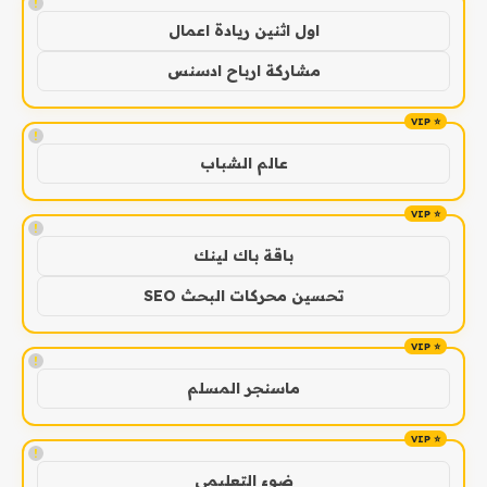
!
اول اثنين ريادة اعمال
مشاركة ارباح ادسنس
!
عالم الشباب
!
باقة باك لينك
تحسين محركات البحث SEO
!
ماسنجر المسلم
!
ضوء التعليمي