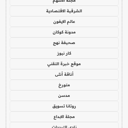
مجلة الاسهم
الشرقية الاقتصادية
عالم الايفون
مدونة كوكان
صحيفة نهج
كار نيوز
موقع خبرة التقني
أناقة أنثى
متورخ
مدسن
روتانا تسويق
مجلة الابداع
نادي الترددات