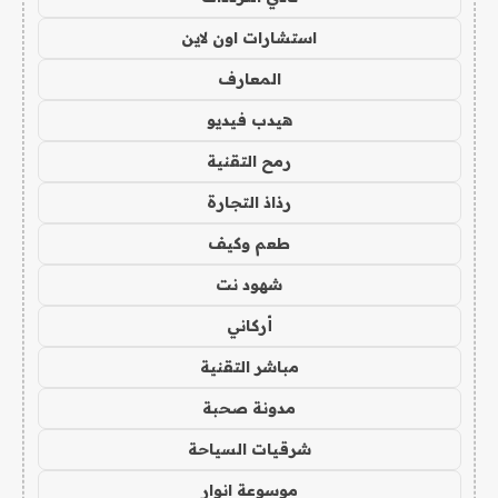
استشارات اون لاين
المعارف
هيدب فيديو
رمح التقنية
رذاذ التجارة
طعم وكيف
شهود نت
أركاني
مباشر التقنية
مدونة صحبة
شرقيات السياحة
موسوعة انوار