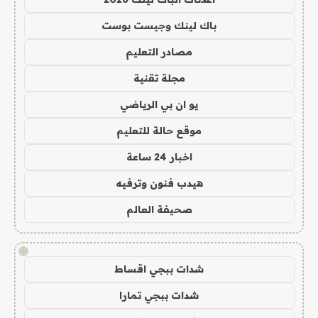
باك لينك وجيست بوست
مصادر التعليم
مجلة تقنية
يو ان بي الرياضي
موقع حالة للتعليم
اخبار 24 ساعة
هيدب فنون وترفيه
صحيفة العالم
!
شدات ببجي اقساط
شدات ببجي تمارا