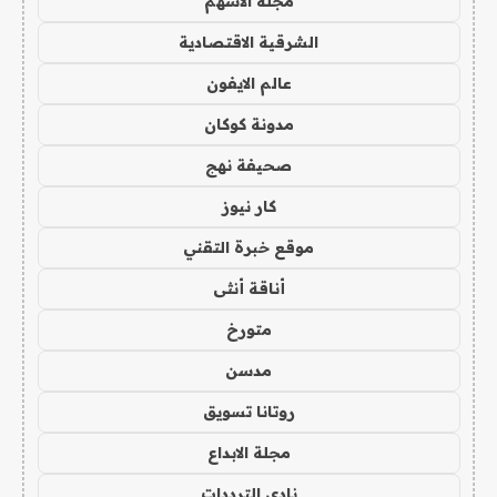
مجلة الاسهم
الشرقية الاقتصادية
عالم الايفون
مدونة كوكان
صحيفة نهج
كار نيوز
موقع خبرة التقني
أناقة أنثى
متورخ
مدسن
روتانا تسويق
مجلة الابداع
نادي الترددات