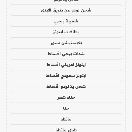
شحن لودو عن طريق الايدي
شعبية ببجي
بطاقات ايتونز
بلايستيشن ستور
شدات ببجي اقساط
ايتونز امريكي اقساط
ايتونز سعودي اقساط
شحن يلا لودو اقساط
حناء شعر
حنا
ماتشا
شاي ماتشا