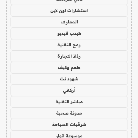
استشارات اون لاين
المعارف
هيدب فيديو
رمح التقنية
رذاذ التجارة
طعم وكيف
شهود نت
أركاني
مباشر التقنية
مدونة صحبة
شرقيات السياحة
موسوعة انوار