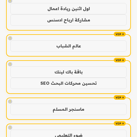
!
اول اثنين ريادة اعمال
مشاركة ارباح ادسنس
!
عالم الشباب
!
باقة باك لينك
تحسين محركات البحث SEO
!
ماسنجر المسلم
!
ضوء التعليمي