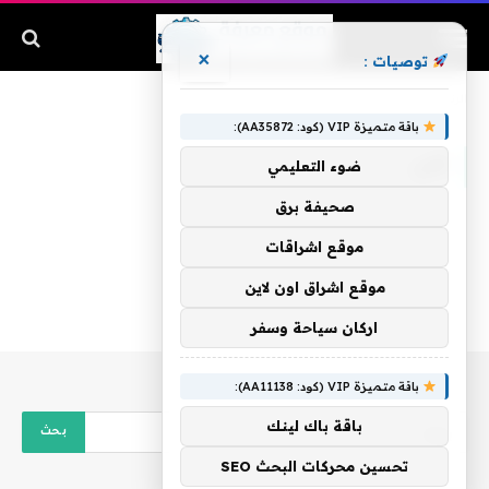
×
توصيات :
الرئيسية
»
فني
باقة متميزة VIP (كود: AA35872):
فني
ضوء التعليمي
صحيفة برق
موقع اشراقات
موقع اشراق اون لاين
اركان سياحة وسفر
باقة متميزة VIP (كود: AA11138):
باقة باك لينك
تحسين محركات البحث SEO