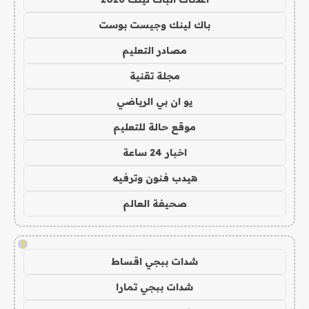
باك لينك وجيست بوست
مصادر التعليم
مجلة تقنية
يو ان بي الرياضي
موقع حالة للتعليم
اخبار 24 ساعة
هيدب فنون وترفيه
صحيفة العالم
!
شدات ببجي اقساط
شدات ببجي تمارا