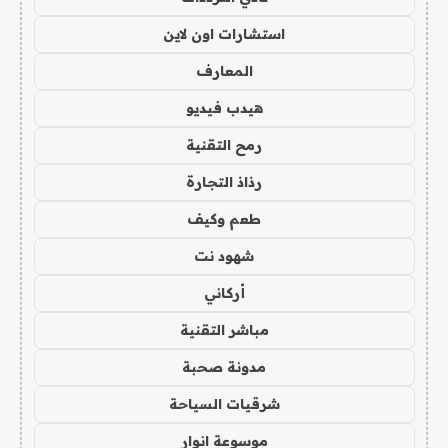
استشارات اون لاين
المعارف
هيدب فيديو
رمح التقنية
رذاذ التجارة
طعم وكيف
شهود نت
أركاني
مباشر التقنية
مدونة صحبة
شرقيات السياحة
موسوعة انوار