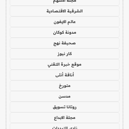
مجلة الاسهم
الشرقية الاقتصادية
عالم الايفون
مدونة كوكان
صحيفة نهج
كار نيوز
موقع خبرة التقني
أناقة أنثى
متورخ
مدسن
روتانا تسويق
مجلة الابداع
نادي الترددات