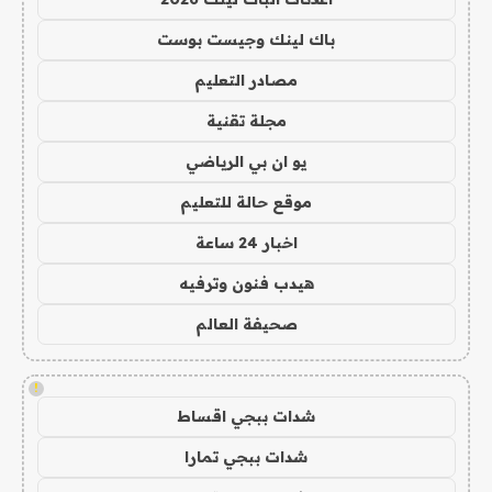
باك لينك وجيست بوست
مصادر التعليم
مجلة تقنية
يو ان بي الرياضي
موقع حالة للتعليم
اخبار 24 ساعة
هيدب فنون وترفيه
صحيفة العالم
!
شدات ببجي اقساط
شدات ببجي تمارا