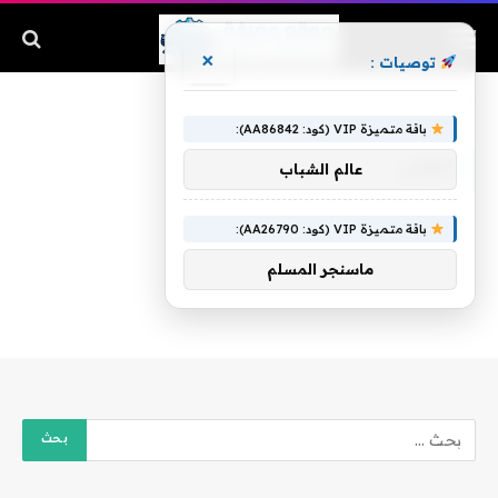
×
توصيات :
الرئيسية
»
فهمى
باقة متميزة VIP (كود: AA86842):
فهمى
عالم الشباب
باقة متميزة VIP (كود: AA26790):
ماسنجر المسلم