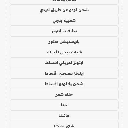
شحن لودو عن طريق الايدي
شعبية ببجي
بطاقات ايتونز
بلايستيشن ستور
شدات ببجي اقساط
ايتونز امريكي اقساط
ايتونز سعودي اقساط
شحن يلا لودو اقساط
حناء شعر
حنا
ماتشا
شاي ماتشا