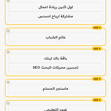
!
اول اثنين ريادة اعمال
مشاركة ارباح ادسنس
!
عالم الشباب
!
باقة باك لينك
تحسين محركات البحث SEO
!
ماسنجر المسلم
!
ضوء التعليمي