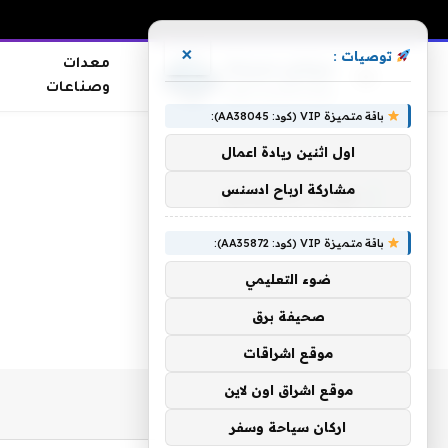
×
توصيات :
معدات
وصناعات
باقة متميزة VIP (كود: AA38045):
الرئيسية
»
فوائد السمسم
اول اثنين ريادة اعمال
مشاركة ارباح ادسنس
فوائد السمسم
باقة متميزة VIP (كود: AA35872):
ضوء التعليمي
صحيفة برق
موقع اشراقات
موقع اشراق اون لاين
اركان سياحة وسفر