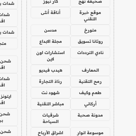
صحيفة نهج
كار نيوز
شدات بب
موقع خبرة
أناقة أنثى
شدات
التقني
اق
متورخ
مدسن
شدات بب
روتانا تسويق
مجلة الابداع
متجر 
نادي الترددات
استشارات اون
لاين
شحن يل
اق
المعارف
هيدب فيديو
شدات
رمح التقنية
رذاذ التجارة
اق
طعم وكيف
شهود نت
ايتونز
اق
أركاني
مباشر التقنية
شحن 
مدونة صحبة
شرقيات
بب
السياحة
شحن يل
موسوعة انوار
اشراق الأرباح