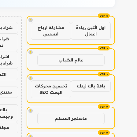
!
شراء ب
اول اثنين ريادة
مشاركة ارباح
اعمال
ادسنس
شراء 
نص
!
اشراق
عالم الشباب
شراء با
الت
!
باقة باك لينك
تحسين محركات
منتدى 
البحث SEO
باك 
!
وجيست
ماسنجر المسلم
مجلة 
!