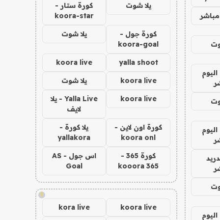
يلا شوت
كورة ستار -
مباشر
koora-star
كورة جول -
يلا شوت
وت
koora-goal
koora live
yalla shoot
اليوم
koora live
يلا شوت
ر
koora live
Yalla Live - يلا
وت
لايف
كورة اون لاين -
يلا كورة -
اليوم
yallakora
koora onl
ر
كورة 365 -
اس جول - AS
دريد
Goal
kooora 365
ر
وت
!
kora live
koora live
اليوم