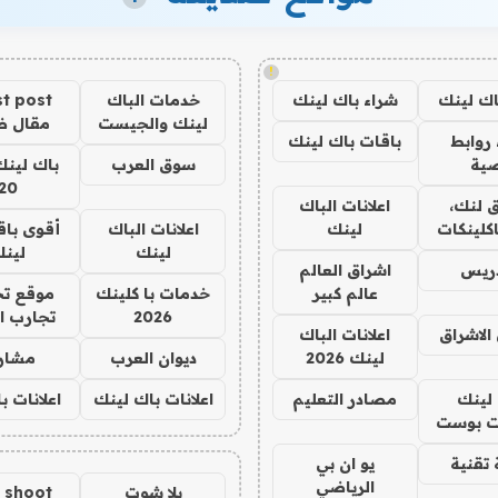
!
اك لينك
شراء باك لينك
خدمات الباك
t post
لينك والجيست
مقال 
روابط
باقات باك لينك
ية
سوق العرب
باك لينك
20
 لنك،
اعلانات الباك
كلينكات
لينك
اعلانات الباك
أقوى باق
لينك
لين
دريس
اشراق العالم
عالم كبير
خدمات با كلينك
موقع تج
2026
تجارب ا
الاشراق
اعلانات الباك
لينك 2026
ديوان العرب
مشار
لينك
مصادر التعليم
اعلانات باك لينك
اعلانات ب
 بوست
تقنية
يو ان بي
الرياضي
يلا شوت
a shoot