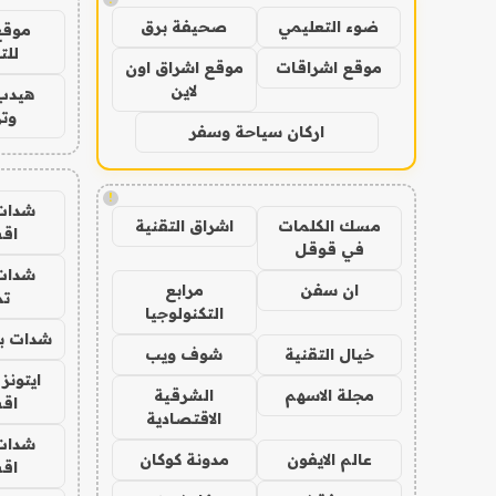
ضوء التعليمي
صحيفة برق
موقع
للت
موقع اشراقات
موقع اشراق اون
لاين
هيدب
وتر
اركان سياحة وسفر
!
شدات
مسك الكلمات
اشراق التقنية
اق
في قوقل
شدات
ان سفن
مرابع
تم
التكنولوجيا
شدات بب
خيال التقنية
شوف ويب
ايتونز
مجلة الاسهم
الشرقية
اق
الاقتصادية
شدات
عالم الايفون
مدونة كوكان
اق