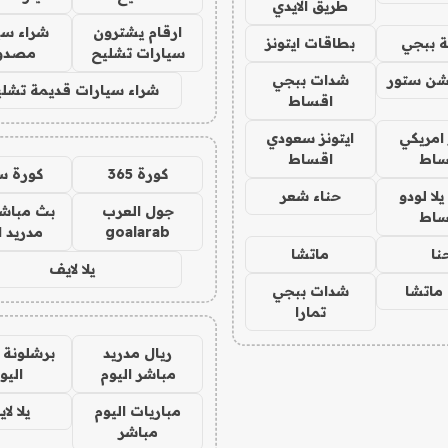
طريق الايدي
ارقام يشترون
شراء سي
 ببجي
بطاقات ايتونز
سيارات تشليح
مصدو
شن ستور
شدات ببجي
شراء سيارات قديمة تشلي
اقساط
 امريكي
ايتونز سعودي
ساط
اقساط
كورة 365
كورة س
ا لودو
حناء شعر
جول العرب
بث مباشر
ساط
goalarab
مدريد ا
نا
ماتشا
يلا لايف
ماتشا
شدات ببجي
تمارا
ريال مدريد
برشلونة 
مباشر اليوم
اليو
مباريات اليوم
يلا لا
مباشر