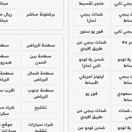
جي تابي
متجر تقسيط
مباش
 ببجي
شدات ببجي
برشلونة مباشر
ريال م
ساط
تمارا
مباش
جي تابي
فور يو ستور
4u
شدات ببجي عن
سطحة الرياض
سطح
طريق الايدي
سطحة بين
سطح
ا لودو
شحن يلا لودو
المدن
هيدرو
ساط
تابي تمارا
سطحة شمال
سطحة 
 ببجي
ايتونز امريكي
الرياض
الري
ساط
اقساط
سطحة جنوب
اقرب س
 سعودي
فور يو
الرياض
ساط
تشليح
شراء سي
شدات
شدات ببجي عن
سكرا
جي
طريق الايدي
شراء سيارات
موقع ش
ا لودو
شحن لودو عن
تشليح
سيارات 