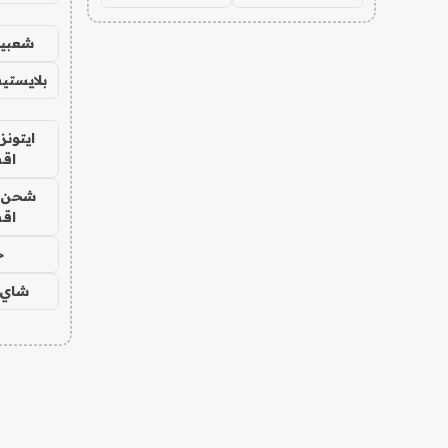
شعبية
بلايستي
ايتونز
اق
شحن يل
اق
ح
شاي 