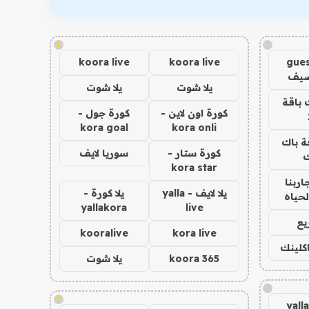
!
!
koora live
koora live
gues
ضيف
يلا شوت
يلا شوت
 باقة
كورة اون لاين -
كورة جول -
kora goal
kora onli
ة باك
كورة ستار -
سوريا لايف
ك
kora star
اربنا
يلا لايف - yalla
يلا كورة -
لحياه
yallakora
live
يع
kooralive
kora live
اكلينك
koora 365
يلا شوت
!
!
yall