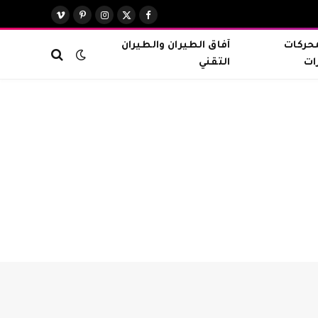
X
فيسبوك
الانستغرام
بينتيريست
فيميو
(Twitter)
محركات
آفاق الطيران والطيران
ات
التقني