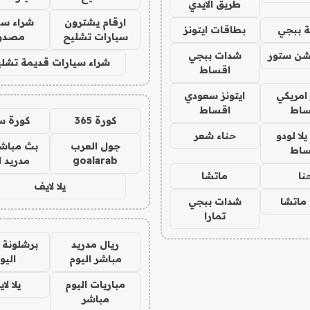
طريق الايدي
ارقام يشترون
شراء سي
 ببجي
بطاقات ايتونز
سيارات تشليح
مصدو
شن ستور
شدات ببجي
شراء سيارات قديمة تشلي
اقساط
 امريكي
ايتونز سعودي
ساط
اقساط
كورة 365
كورة س
ا لودو
حناء شعر
جول العرب
بث مباشر
ساط
goalarab
مدريد ا
نا
ماتشا
يلا لايف
ماتشا
شدات ببجي
تمارا
ريال مدريد
برشلونة 
مباشر اليوم
اليو
مباريات اليوم
يلا لا
مباشر