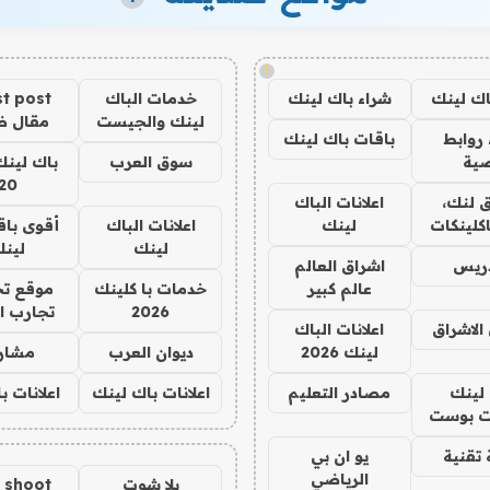
!
اك لينك
شراء باك لينك
خدمات الباك
t post
لينك والجيست
مقال 
روابط
باقات باك لينك
ية
سوق العرب
باك لينك
20
 لنك،
اعلانات الباك
كلينكات
لينك
اعلانات الباك
أقوى باق
لينك
لين
دريس
اشراق العالم
عالم كبير
خدمات با كلينك
موقع تج
2026
تجارب ا
الاشراق
اعلانات الباك
لينك 2026
ديوان العرب
مشار
لينك
مصادر التعليم
اعلانات باك لينك
اعلانات ب
 بوست
تقنية
يو ان بي
الرياضي
يلا شوت
a shoot