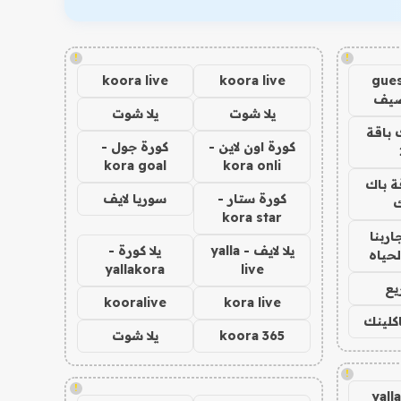
!
!
koora live
koora live
gues
ضيف
يلا شوت
يلا شوت
 باقة
كورة اون لاين -
كورة جول -
kora goal
kora onli
ة باك
كورة ستار -
سوريا لايف
ك
kora star
اربنا
يلا لايف - yalla
يلا كورة -
لحياه
yallakora
live
يع
kooralive
kora live
اكلينك
koora 365
يلا شوت
!
!
yall