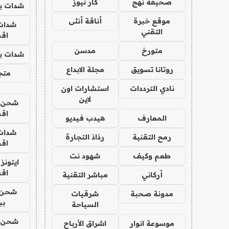
صحيفة نهج
كار نيوز
شدات بب
موقع خبرة
أناقة أنثى
شدات
التقني
اق
متورخ
مدسن
شدات بب
روتانا تسويق
مجلة الابداع
متجر 
نادي الترددات
استشارات اون
لاين
شحن يل
اق
المعارف
هيدب فيديو
شدات
رمح التقنية
رذاذ التجارة
اق
طعم وكيف
شهود نت
ايتونز
اق
أركاني
مباشر التقنية
شحن 
مدونة صحبة
شرقيات
بب
السياحة
شحن يل
موسوعة انوار
اشراق الأرباح