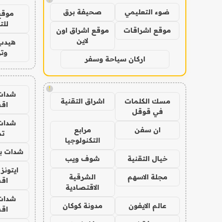
ضوء التعليمي
صحيفة برق
موقع
للت
موقع اشراقات
موقع اشراق اون
لاين
هيدب
وتر
اركان سياحة وسفر
!
شدات
مسك الكلمات
اشراق التقنية
اق
في قوقل
شدات
ان سفن
مرابع
تم
التكنولوجيا
شدات بب
خيال التقنية
شوف ويب
ايتونز
مجلة الاسهم
الشرقية
اق
الاقتصادية
شدات
عالم الايفون
مدونة كوكان
اق