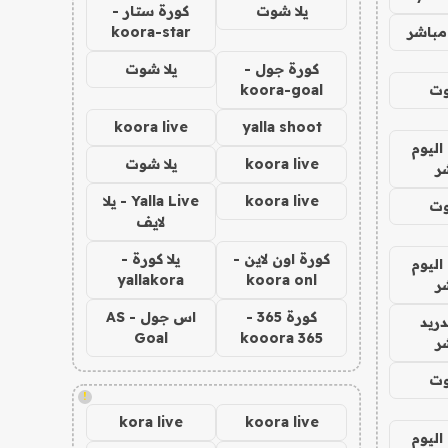
يلا شوت
كورة ستار -
مباشر
koora-star
كورة جول -
يلا شوت
وت
koora-goal
koora live
yalla shoot
اليوم
koora live
يلا شوت
ر
koora live
Yalla Live - يلا
وت
لايف
كورة اون لاين -
يلا كورة -
اليوم
yallakora
koora onl
ر
كورة 365 -
اس جول - AS
دريد
Goal
kooora 365
ر
وت
!
kora live
koora live
اليوم