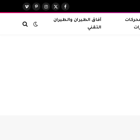
X
فيسبوك
الانستغرام
بينتيريست
فيميو
(Twitter)
محركات
آفاق الطيران والطيران
ات
التقني