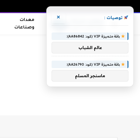
×
توصيات :
معدات
وصناعات
باقة متميزة VIP (كود: AA86842):
الرئيسية
»
فواصل
عالم الشباب
فواصل
باقة متميزة VIP (كود: AA26790):
ماسنجر المسلم