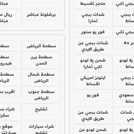
جي تابي
متجر تقسيط
مباش
 ببجي
شدات ببجي
برشلونة مباشر
ريال م
ساط
تمارا
مباش
جي تابي
فور يو ستور
4u
شدات ببجي عن
سطحة الرياض
سطح
طريق الايدي
سطحة بين
سطح
ا لودو
شحن يلا لودو
المدن
هيدرو
ساط
تابي تمارا
سطحة شمال
سطحة 
 ببجي
ايتونز امريكي
الرياض
الري
ساط
اقساط
سطحة جنوب
اقرب س
 سعودي
فور يو
الرياض
ساط
تشليح
شراء سي
شدات
شدات ببجي عن
سكرا
جي
طريق الايدي
شراء سيارات
موقع ش
ا لودو
شحن لودو عن
تشليح
سيارات 