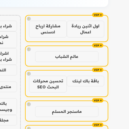
!
شراء ب
اول اثنين ريادة
مشاركة ارباح
اعمال
ادسنس
شراء 
نص
!
اشراق
عالم الشباب
شراء با
الت
!
باقة باك لينك
تحسين محركات
منتدى 
البحث SEO
باك 
!
وجيست
ماسنجر المسلم
مجلة 
!