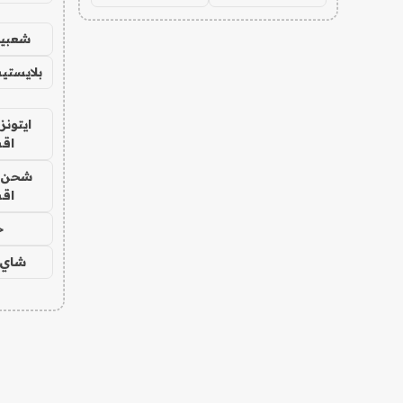
شعبية
بلايستي
ايتونز
اق
شحن يل
اق
ح
شاي 