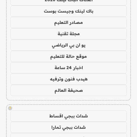
باك لينك وجيست بوست
مصادر التعليم
مجلة تقنية
يو ان بي الرياضي
موقع حالة للتعليم
اخبار 24 ساعة
هيدب فنون وترفيه
صحيفة العالم
!
شدات ببجي اقساط
شدات ببجي تمارا