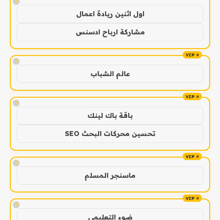
!
اول اثنين ريادة اعمال
مشاركة ارباح ادسنس
!
عالم الشباب
!
باقة باك لينك
تحسين محركات البحث SEO
!
ماسنجر المسلم
!
ضوء التعليمي