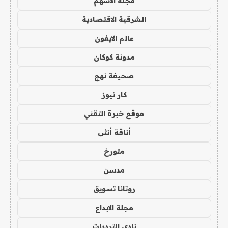
مجلة الاسهم
الشرقية الاقتصادية
عالم الايفون
مدونة كوكان
صحيفة نهج
كار نيوز
موقع خبرة التقني
أناقة أنثى
متورخ
مدسن
روتانا تسويق
مجلة الابداع
نادي الترددات