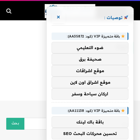
×
توصيات :
الرئيسية
»
فيلة
باقة متميزة VIP (كود: AA35872):
فيلة
ضوء التعليمي
صحيفة برق
موقع اشراقات
موقع اشراق اون لاين
اركان سياحة وسفر
باقة متميزة VIP (كود: AA11138):
باقة باك لينك
تحسين محركات البحث SEO