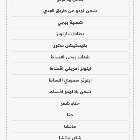
شحن لودو عن طريق الايدي
شعبية ببجي
بطاقات ايتونز
بلايستيشن ستور
شدات ببجي اقساط
ايتونز امريكي اقساط
ايتونز سعودي اقساط
شحن يلا لودو اقساط
حناء شعر
حنا
ماتشا
شاي ماتشا