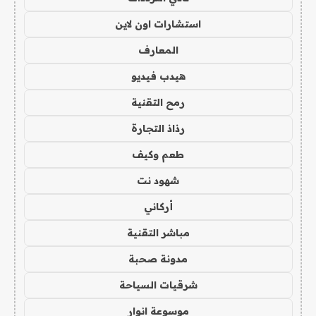
استشارات اون لاين
المعارف
هيدب فيديو
رمح التقنية
رذاذ التجارة
طعم وكيف
شهود نت
أركاني
مباشر التقنية
مدونة صحبة
شرقيات السياحة
موسوعة انوار