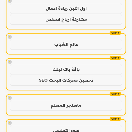
!
اول اثنين ريادة اعمال
مشاركة ارباح ادسنس
!
عالم الشباب
!
باقة باك لينك
تحسين محركات البحث SEO
!
ماسنجر المسلم
!
ضوء التعليمي