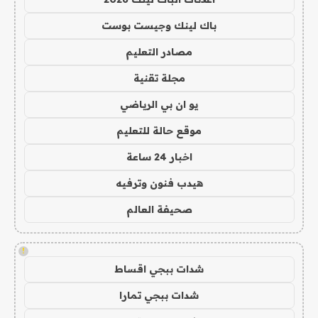
باك لينك وجيست بوست
مصادر التعليم
مجلة تقنية
يو ان بي الرياضي
موقع حالة للتعليم
اخبار 24 ساعة
هيدب فنون وترفيه
صحيفة العالم
!
شدات ببجي اقساط
شدات ببجي تمارا