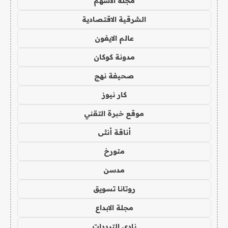
مجلة الاسهم
الشرقية الاقتصادية
عالم الايفون
مدونة كوكان
صحيفة نهج
كار نيوز
موقع خبرة التقني
أناقة أنثى
متورخ
مدسن
روتانا تسويق
مجلة الابداع
نادي الترددات