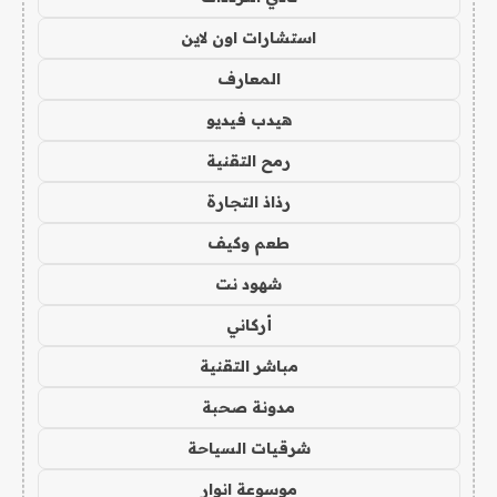
استشارات اون لاين
المعارف
هيدب فيديو
رمح التقنية
رذاذ التجارة
طعم وكيف
شهود نت
أركاني
مباشر التقنية
مدونة صحبة
شرقيات السياحة
موسوعة انوار