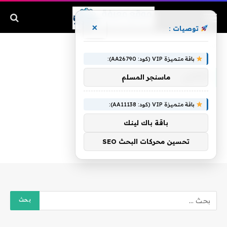
×
توصيات :
الرئيسية
»
قاضي
باقة متميزة VIP (كود: AA26790):
قاضي
ماسنجر المسلم
باقة متميزة VIP (كود: AA11138):
باقة باك لينك
تحسين محركات البحث SEO