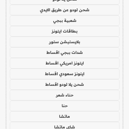
شحن لودو عن طريق الايدي
شعبية ببجي
بطاقات ايتونز
بلايستيشن ستور
شدات ببجي اقساط
ايتونز امريكي اقساط
ايتونز سعودي اقساط
شحن يلا لودو اقساط
حناء شعر
حنا
ماتشا
شاي ماتشا