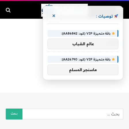
×
توصيات :
الرئيسية
»
قذف
باقة متميزة VIP (كود: AA86842):
قذف
عالم الشباب
باقة متميزة VIP (كود: AA26790):
ماسنجر المسلم