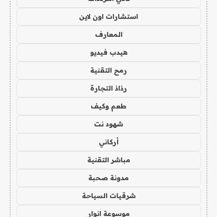
استشارات اون لاين
المعارف
هيدب فيديو
رمح التقنية
رذاذ التجارة
طعم وكيف
شهود نت
أركاني
مباشر التقنية
مدونة صحبة
شرقيات السياحة
موسوعة انوار