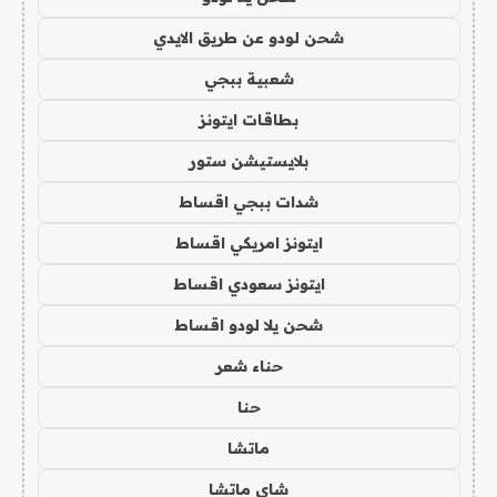
شحن لودو عن طريق الايدي
شعبية ببجي
بطاقات ايتونز
بلايستيشن ستور
شدات ببجي اقساط
ايتونز امريكي اقساط
ايتونز سعودي اقساط
شحن يلا لودو اقساط
حناء شعر
حنا
ماتشا
شاي ماتشا