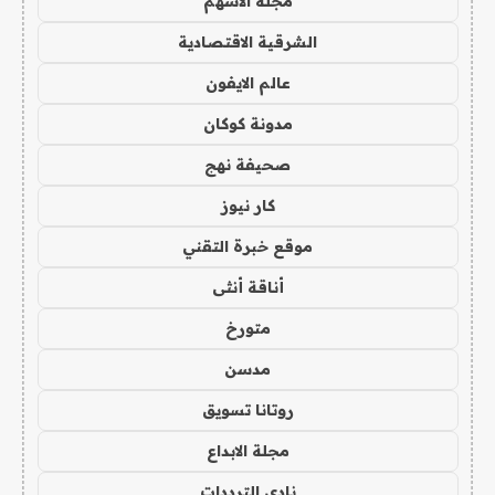
مجلة الاسهم
الشرقية الاقتصادية
عالم الايفون
مدونة كوكان
صحيفة نهج
كار نيوز
موقع خبرة التقني
أناقة أنثى
متورخ
مدسن
روتانا تسويق
مجلة الابداع
نادي الترددات