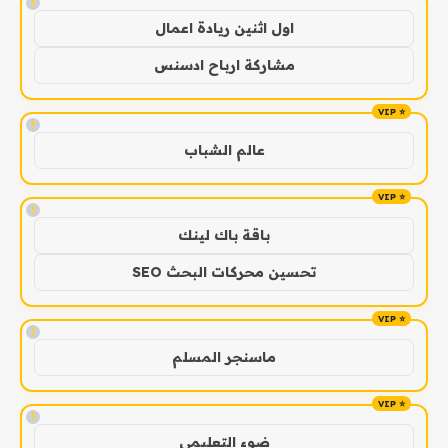
!
اول اثنين ريادة اعمال
مشاركة ارباح ادسنس
!
عالم الشباب
!
باقة باك لينك
تحسين محركات البحث SEO
!
ماسنجر المسلم
!
ضوء التعليمي