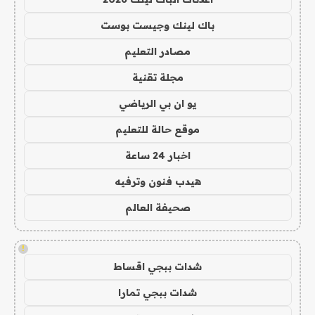
باك لينك وجيست بوست
مصادر التعليم
مجلة تقنية
يو ان بي الرياضي
موقع حالة للتعليم
اخبار 24 ساعة
هيدب فنون وترفيه
صحيفة العالم
!
شدات ببجي اقساط
شدات ببجي تمارا