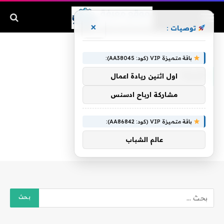
×
توصيات :
الرئيسية
»
قريبة
باقة متميزة VIP (كود: AA38045):
قريبة
اول اثنين ريادة اعمال
مشاركة ارباح ادسنس
باقة متميزة VIP (كود: AA86842):
عالم الشباب