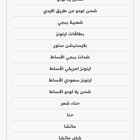
شحن لودو عن طريق الايدي
شعبية ببجي
بطاقات ايتونز
بلايستيشن ستور
شدات ببجي اقساط
ايتونز امريكي اقساط
ايتونز سعودي اقساط
شحن يلا لودو اقساط
حناء شعر
حنا
ماتشا
شاي ماتشا