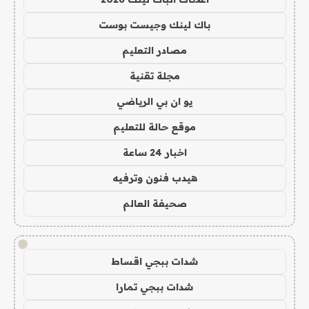
باك لينك وجيست بوست
مصادر التعليم
مجلة تقنية
يو ان بي الرياضي
موقع حالة للتعليم
اخبار 24 ساعة
هيدب فنون وترفيه
صحيفة العالم
!
شدات ببجي اقساط
شدات ببجي تمارا