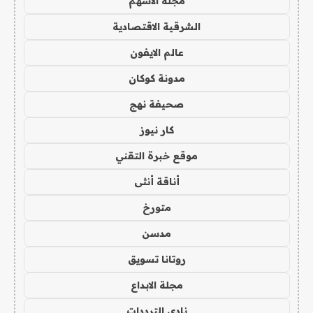
مجلة الاسهم
الشرقية الاقتصادية
عالم الايفون
مدونة كوكان
صحيفة نهج
كار نيوز
موقع خبرة التقني
أناقة أنثى
متورخ
مدسن
روتانا تسويق
مجلة الابداع
نادي الترددات