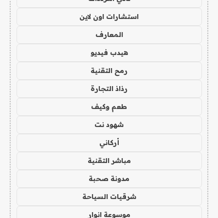
استشارات اون لاين
المعارف
هيدب فيديو
رمح التقنية
رذاذ التجارة
طعم وكيف
شهود نت
أركاني
مباشر التقنية
مدونة صحبة
شرقيات السياحة
موسوعة انوار