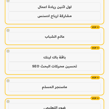
!
اول اثنين ريادة اعمال
مشاركة ارباح ادسنس
!
عالم الشباب
!
باقة باك لينك
تحسين محركات البحث SEO
!
ماسنجر المسلم
!
ضوء التعليمي