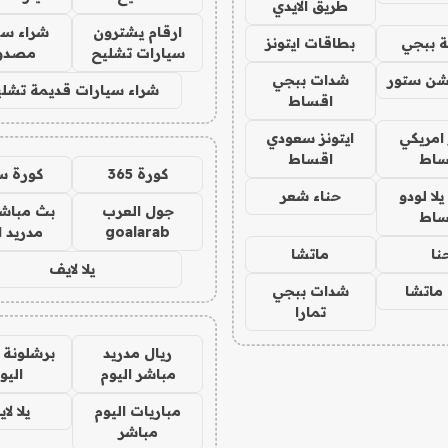
طريق الايدي
ارقام يشترون
شراء سي
 ببجي
بطاقات ايتونز
سيارات تشليح
مصدو
شن ستور
شدات ببجي
شراء سيارات قديمة تشلي
اقساط
 امريكي
ايتونز سعودي
ساط
اقساط
كورة 365
كورة س
ا لودو
حناء شعر
جول العرب
بث مباشر
ساط
goalarab
مدريد ا
نا
ماتشا
يلا لايف
ماتشا
شدات ببجي
تمارا
ريال مدريد
برشلونة 
مباشر اليوم
اليو
مباريات اليوم
يلا لا
مباشر