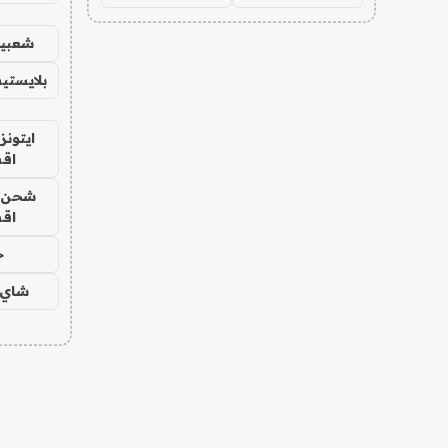
شعبية
بلايستي
ايتونز
اق
شحن يل
اق
ح
شاي 