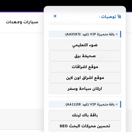
×
🚀 توصيات :
معدات وصناعات
سيارات ومعدات
⭐ باقة متميزة VIP (كود: AA35872):
الرئيسية
»
قضية الغاز
ضوء التعليمي
صحيفة برق
قضية الغاز
موقع اشراقات
موقع اشراق اون لاين
اركان سياحة وسفر
⭐ باقة متميزة VIP (كود: AA11138):
باقة باك لينك
تحسين محركات البحث SEO