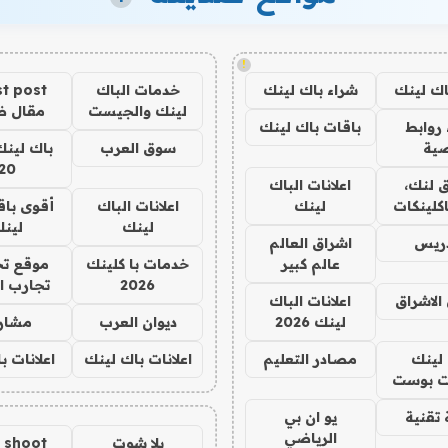
!
اك لينك
شراء باك لينك
خدمات الباك
t post
لينك والجيست
مقال 
روابط
باقات باك لينك
ية
سوق العرب
باك لينك
20
 لنك،
اعلانات الباك
كلينكات
لينك
اعلانات الباك
أقوى باق
لينك
لين
دريس
اشراق العالم
عالم كبير
خدمات با كلينك
موقع تج
2026
تجارب ا
الاشراق
اعلانات الباك
لينك 2026
ديوان العرب
مشار
لينك
مصادر التعليم
اعلانات باك لينك
اعلانات ب
 بوست
تقنية
يو ان بي
الرياضي
يلا شوت
a shoot