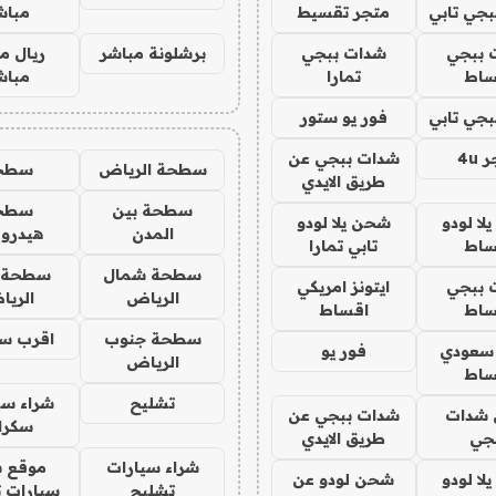
جي تابي
متجر تقسيط
مباش
 ببجي
شدات ببجي
برشلونة مباشر
ريال م
ساط
تمارا
مباش
جي تابي
فور يو ستور
4u
شدات ببجي عن
سطحة الرياض
سطح
طريق الايدي
سطحة بين
سطح
ا لودو
شحن يلا لودو
المدن
هيدرو
ساط
تابي تمارا
سطحة شمال
سطحة 
 ببجي
ايتونز امريكي
الرياض
الري
ساط
اقساط
سطحة جنوب
اقرب س
 سعودي
فور يو
الرياض
ساط
تشليح
شراء سي
شدات
شدات ببجي عن
سكرا
جي
طريق الايدي
شراء سيارات
موقع ش
ا لودو
شحن لودو عن
تشليح
سيارات 