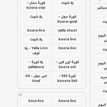
يلا شوت
كورة ستار -
مباشر
koora-star
كورة جول -
يلا شوت
وت
koora-goal
koora live
yalla shoot
اليوم
koora live
يلا شوت
ر
koora live
Yalla Live - يلا
وت
لايف
كورة اون لاين -
يلا كورة -
اليوم
yallakora
koora onl
ر
كورة 365 -
اس جول - AS
دريد
Goal
kooora 365
ر
وت
!
kora live
koora live
اليوم