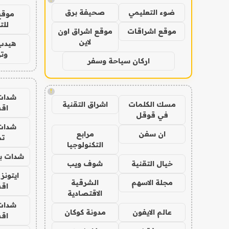
ضوء التعليمي
صحيفة برق
موقع
للت
موقع اشراقات
موقع اشراق اون
لاين
هيدب
وتر
اركان سياحة وسفر
!
شدات
مسك الكلمات
اشراق التقنية
اق
في قوقل
شدات
ان سفن
مرابع
تم
التكنولوجيا
شدات بب
خيال التقنية
شوف ويب
ايتونز
مجلة الاسهم
الشرقية
اق
الاقتصادية
شدات
عالم الايفون
مدونة كوكان
اق