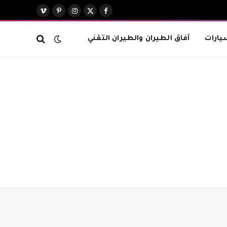
X
فيسبوك
الانستغرام
بينتيريست
فيميو
(Twitter)
يارات
آفاق الطيران والطيران التقني