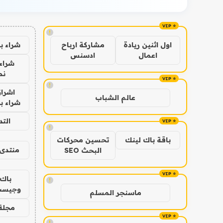
!
شراء ب
اول اثنين ريادة
مشاركة ارباح
اعمال
ادسنس
شراء 
نص
!
اشراق
عالم الشباب
شراء با
الت
!
باقة باك لينك
تحسين محركات
منتدى 
البحث SEO
باك 
!
وجيست
ماسنجر المسلم
مجلة 
!