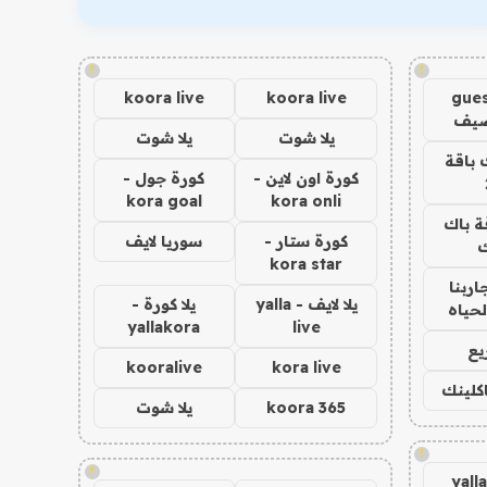
!
!
koora live
koora live
gues
ضيف
يلا شوت
يلا شوت
 باقة
كورة اون لاين -
كورة جول -
kora goal
kora onli
ة باك
كورة ستار -
سوريا لايف
ك
kora star
اربنا
يلا لايف - yalla
يلا كورة -
لحياه
yallakora
live
يع
kooralive
kora live
اكلينك
koora 365
يلا شوت
!
!
yall