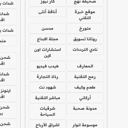
صحيفة نهج
كار نيوز
شدات بب
موقع خبرة
أناقة أنثى
شدات
التقني
اق
متورخ
مدسن
شدات بب
روتانا تسويق
مجلة الابداع
متجر 
نادي الترددات
استشارات اون
لاين
شحن يل
اق
المعارف
هيدب فيديو
شدات
رمح التقنية
رذاذ التجارة
اق
طعم وكيف
شهود نت
ايتونز
اق
أركاني
مباشر التقنية
شحن 
مدونة صحبة
شرقيات
بب
السياحة
شحن يل
موسوعة انوار
اشراق الأرباح