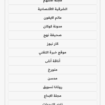
مجلة الاسهم
الشرقية الاقتصادية
عالم الايفون
مدونة كوكان
صحيفة نهج
كار نيوز
موقع خبرة التقني
أناقة أنثى
متورخ
مدسن
روتانا تسويق
مجلة الابداع
نادي الترددات