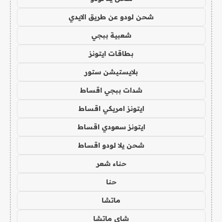
شحن لودو عن طريق الايدي
شعبية ببجي
بطاقات ايتونز
بلايستيشن ستور
شدات ببجي اقساط
ايتونز امريكي اقساط
ايتونز سعودي اقساط
شحن يلا لودو اقساط
حناء شعر
حنا
ماتشا
شاي ماتشا