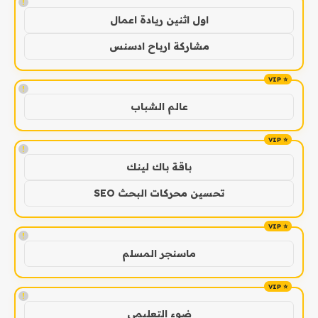
!
اول اثنين ريادة اعمال
مشاركة ارباح ادسنس
!
عالم الشباب
!
باقة باك لينك
تحسين محركات البحث SEO
!
ماسنجر المسلم
!
ضوء التعليمي