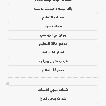
باك لينك وجيست بوست
مصادر التعليم
مجلة تقنية
يو ان بي الرياضي
موقع حالة للتعليم
اخبار 24 ساعة
هيدب فنون وترفيه
صحيفة العالم
!
شدات ببجي اقساط
شدات ببجي تمارا