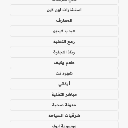
استشارات اون لاين
المعارف
هيدب فيديو
رمح التقنية
رذاذ التجارة
طعم وكيف
شهود نت
أركاني
مباشر التقنية
مدونة صحبة
شرقيات السياحة
موسوعة انوار