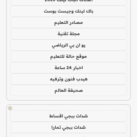
باك لينك وجيست بوست
مصادر التعليم
مجلة تقنية
يو ان بي الرياضي
موقع حالة للتعليم
اخبار 24 ساعة
هيدب فنون وترفيه
صحيفة العالم
!
شدات ببجي اقساط
شدات ببجي تمارا