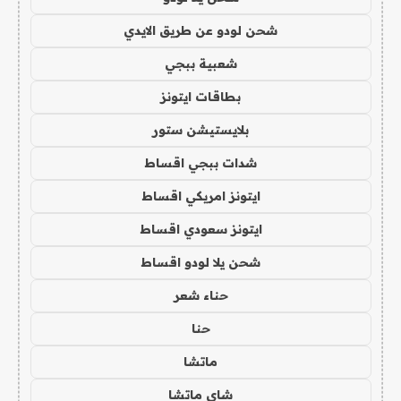
شحن لودو عن طريق الايدي
شعبية ببجي
بطاقات ايتونز
بلايستيشن ستور
شدات ببجي اقساط
ايتونز امريكي اقساط
ايتونز سعودي اقساط
شحن يلا لودو اقساط
حناء شعر
حنا
ماتشا
شاي ماتشا