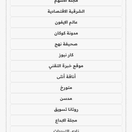
مجلة الاسهم
الشرقية الاقتصادية
عالم الايفون
مدونة كوكان
صحيفة نهج
كار نيوز
موقع خبرة التقني
أناقة أنثى
متورخ
مدسن
روتانا تسويق
مجلة الابداع
نادي الترددات