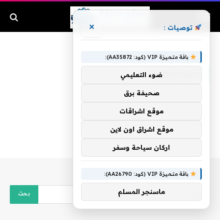
×
توصيات :
الرئيسية
»
كاس الرئيس
باقة متميزة VIP (كود: AA35872):
كاس الرئيس
ضوء التعليمي
صحيفة برق
موقع اشراقات
موقع اشراق اون لاين
اركان سياحة وسفر
باقة متميزة VIP (كود: AA26790):
ماسنجر المسلم