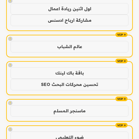
!
اول اثنين ريادة اعمال
مشاركة ارباح ادسنس
!
عالم الشباب
!
باقة باك لينك
تحسين محركات البحث SEO
!
ماسنجر المسلم
!
ضوء التعليمي