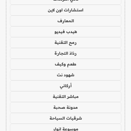
استشارات اون لاين
المعارف
هيدب فيديو
رمح التقنية
رذاذ التجارة
طعم وكيف
شهود نت
أركاني
مباشر التقنية
مدونة صحبة
شرقيات السياحة
موسوعة انوار