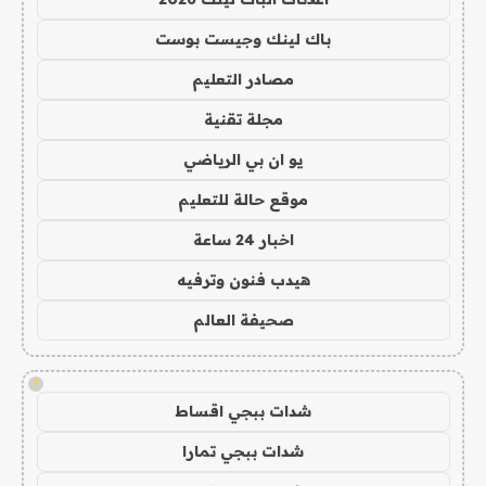
باك لينك وجيست بوست
مصادر التعليم
مجلة تقنية
يو ان بي الرياضي
موقع حالة للتعليم
اخبار 24 ساعة
هيدب فنون وترفيه
صحيفة العالم
!
شدات ببجي اقساط
شدات ببجي تمارا