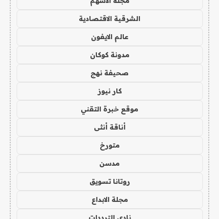
مجلة الاسهم
الشرقية الاقتصادية
عالم الايفون
مدونة كوكان
صحيفة نهج
كار نيوز
موقع خبرة التقني
أناقة أنثى
متورخ
مدسن
روتانا تسويق
مجلة الابداع
نادي الترددات