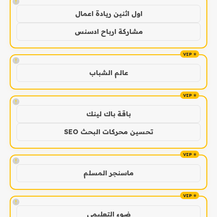
!
اول اثنين ريادة اعمال
مشاركة ارباح ادسنس
!
عالم الشباب
!
باقة باك لينك
تحسين محركات البحث SEO
!
ماسنجر المسلم
!
ضوء التعليمي