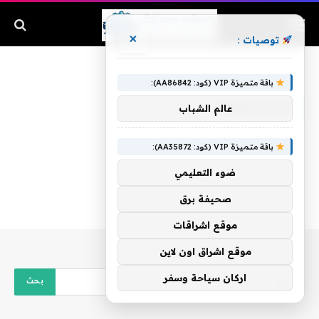
×
توصيات :
الرئيسية
»
كاس المللك
باقة متميزة VIP (كود: AA86842):
كاس المللك
عالم الشباب
باقة متميزة VIP (كود: AA35872):
ضوء التعليمي
صحيفة برق
موقع اشراقات
موقع اشراق اون لاين
اركان سياحة وسفر