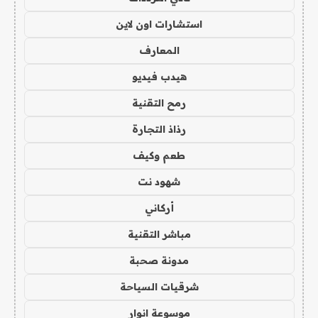
استشارات اون لاين
المعارف
هيدب فيديو
رمح التقنية
رذاذ التجارة
طعم وكيف
شهود نت
أركاني
مباشر التقنية
مدونة صحبة
شرقيات السياحة
موسوعة انوار