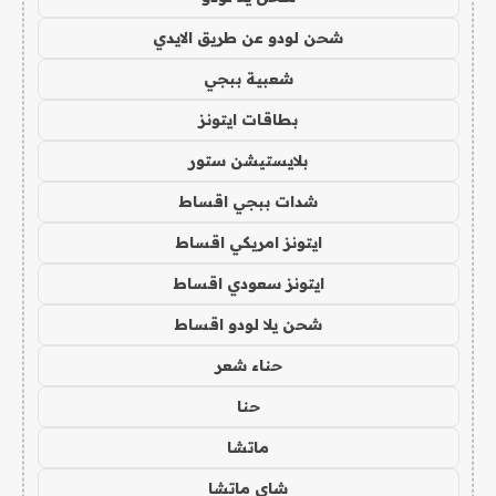
شحن لودو عن طريق الايدي
شعبية ببجي
بطاقات ايتونز
بلايستيشن ستور
شدات ببجي اقساط
ايتونز امريكي اقساط
ايتونز سعودي اقساط
شحن يلا لودو اقساط
حناء شعر
حنا
ماتشا
شاي ماتشا