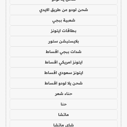
شحن لودو عن طريق الايدي
شعبية ببجي
بطاقات ايتونز
بلايستيشن ستور
شدات ببجي اقساط
ايتونز امريكي اقساط
ايتونز سعودي اقساط
شحن يلا لودو اقساط
حناء شعر
حنا
ماتشا
شاي ماتشا