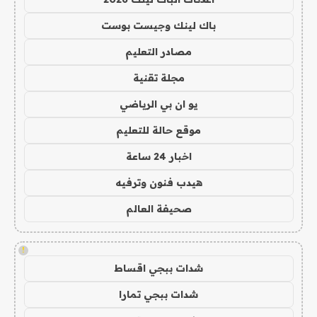
باك لينك وجيست بوست
مصادر التعليم
مجلة تقنية
يو ان بي الرياضي
موقع حالة للتعليم
اخبار 24 ساعة
هيدب فنون وترفيه
صحيفة العالم
!
شدات ببجي اقساط
شدات ببجي تمارا