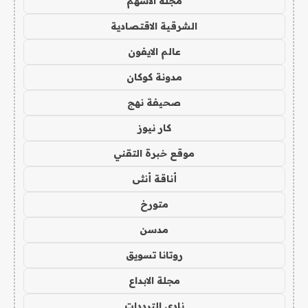
مجلة الاسهم
الشرقية الاقتصادية
عالم الايفون
مدونة كوكان
صحيفة نهج
كار نيوز
موقع خبرة التقني
أناقة أنثى
متورخ
مدسن
روتانا تسويق
مجلة الابداع
نادي الترددات