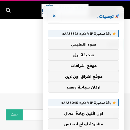
×
توصيات :
الرئيسية
»
كردي
باقة متميزة VIP (كود: AA35872):
كردي
ضوء التعليمي
صحيفة برق
موقع اشراقات
موقع اشراق اون لاين
اركان سياحة وسفر
باقة متميزة VIP (كود: AA38045):
اول اثنين ريادة اعمال
مشاركة ارباح ادسنس