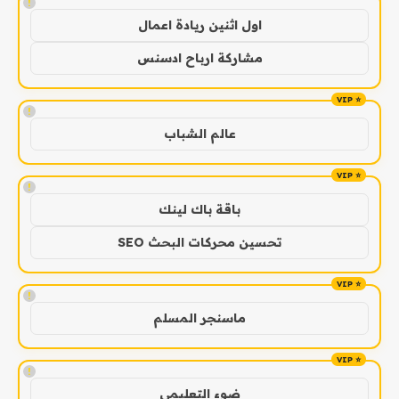
!
اول اثنين ريادة اعمال
مشاركة ارباح ادسنس
!
عالم الشباب
!
باقة باك لينك
تحسين محركات البحث SEO
!
ماسنجر المسلم
!
ضوء التعليمي