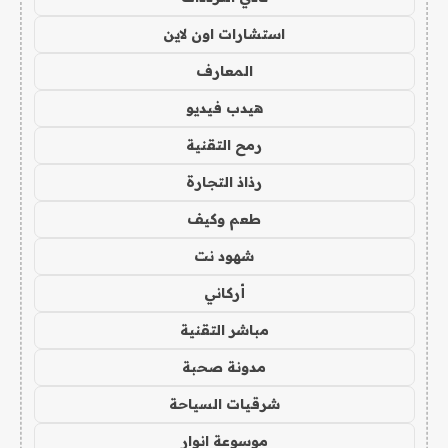
استشارات اون لاين
المعارف
هيدب فيديو
رمح التقنية
رذاذ التجارة
طعم وكيف
شهود نت
أركاني
مباشر التقنية
مدونة صحبة
شرقيات السياحة
موسوعة انوار