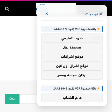
×
توصيات :
الرئيسية
»
كفيلي
باقة متميزة VIP (كود: AA35872):
كفيلي
ضوء التعليمي
صحيفة برق
موقع اشراقات
موقع اشراق اون لاين
اركان سياحة وسفر
باقة متميزة VIP (كود: AA86842):
عالم الشباب