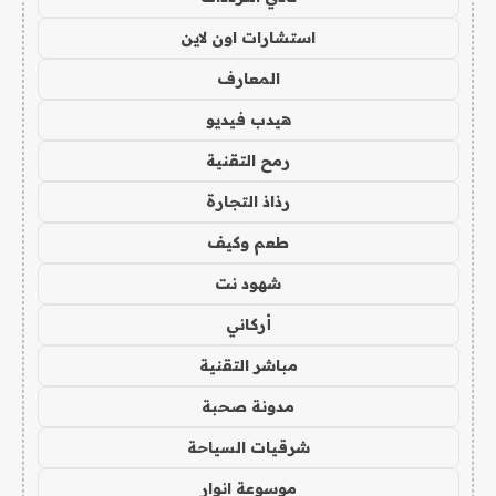
استشارات اون لاين
المعارف
هيدب فيديو
رمح التقنية
رذاذ التجارة
طعم وكيف
شهود نت
أركاني
مباشر التقنية
مدونة صحبة
شرقيات السياحة
موسوعة انوار