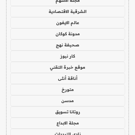
مجلة الاسهم
الشرقية الاقتصادية
عالم الايفون
مدونة كوكان
صحيفة نهج
كار نيوز
موقع خبرة التقني
أناقة أنثى
متورخ
مدسن
روتانا تسويق
مجلة الابداع
نادي الترددات