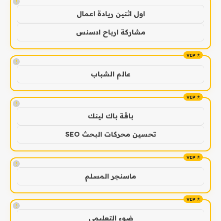
!
اول اثنين ريادة اعمال
مشاركة ارباح ادسنس
!
عالم الشباب
!
باقة باك لينك
تحسين محركات البحث SEO
!
ماسنجر المسلم
!
ضوء التعليمي