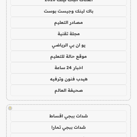
باك لينك وجيست بوست
مصادر التعليم
مجلة تقنية
يو ان بي الرياضي
موقع حالة للتعليم
اخبار 24 ساعة
هيدب فنون وترفيه
صحيفة العالم
!
شدات ببجي اقساط
شدات ببجي تمارا