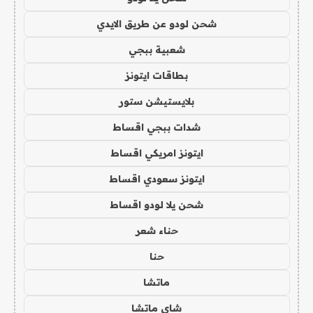
شحن لودو عن طريق الايدي
شعبية ببجي
بطاقات ايتونز
بلايستيشن ستور
شدات ببجي اقساط
ايتونز امريكي اقساط
ايتونز سعودي اقساط
شحن يلا لودو اقساط
حناء شعر
حنا
ماتشا
شاي ماتشا