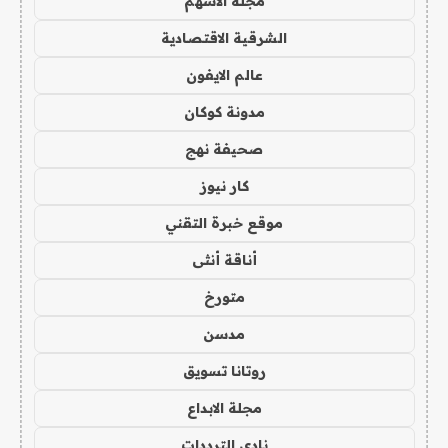
مجلة الاسهم
الشرقية الاقتصادية
عالم الايفون
مدونة كوكان
صحيفة نهج
كار نيوز
موقع خبرة التقني
أناقة أنثى
متورخ
مدسن
روتانا تسويق
مجلة الابداع
نادي الترددات