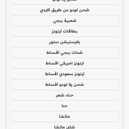
شحن لودو عن طريق الايدي
شعبية ببجي
بطاقات ايتونز
بلايستيشن ستور
شدات ببجي اقساط
ايتونز امريكي اقساط
ايتونز سعودي اقساط
شحن يلا لودو اقساط
حناء شعر
حنا
ماتشا
شاي ماتشا