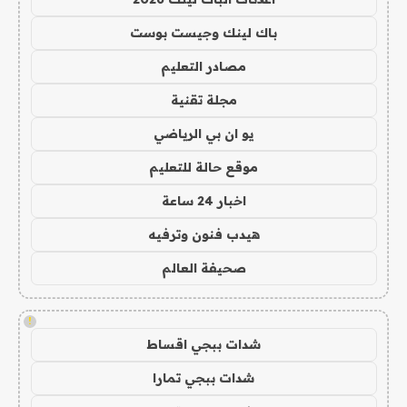
باك لينك وجيست بوست
مصادر التعليم
مجلة تقنية
يو ان بي الرياضي
موقع حالة للتعليم
اخبار 24 ساعة
هيدب فنون وترفيه
صحيفة العالم
!
شدات ببجي اقساط
شدات ببجي تمارا