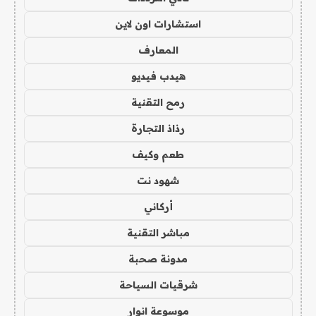
استشارات اون لاين
المعارف
هيدب فيديو
رمح التقنية
رذاذ التجارة
طعم وكيف
شهود نت
أركاني
مباشر التقنية
مدونة صحبة
شرقيات السياحة
موسوعة انوار