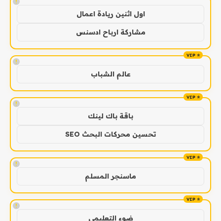
!
اول اثنين ريادة اعمال
مشاركة ارباح ادسنس
!
عالم الشباب
!
باقة باك لينك
تحسين محركات البحث SEO
!
ماسنجر المسلم
!
ضوء التعليمي