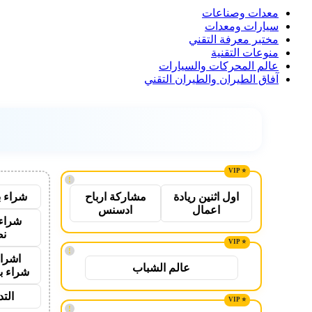
معدات وصناعات
سيارات ومعدات
مختبر معرفة التقني
منوعات التقنية
عالم المحركات والسيارات
آفاق الطيران والطيران التقني
!
شراء ب
اول اثنين ريادة
مشاركة ارباح
اعمال
ادسنس
شراء 
نص
!
اشراق
عالم الشباب
شراء ب
الت
!