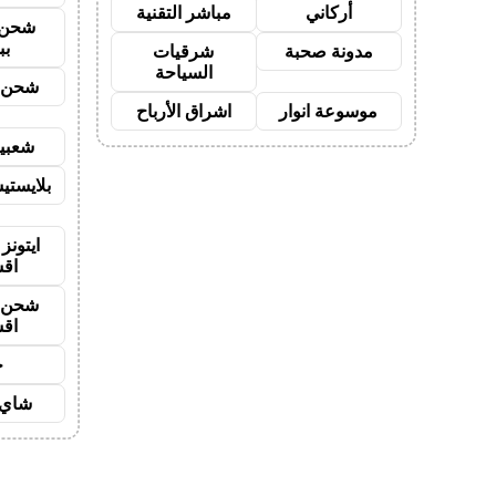
أركاني
مباشر التقنية
شحن 
بب
مدونة صحبة
شرقيات
السياحة
شحن ي
موسوعة انوار
اشراق الأرباح
شعبية
بلايستي
ايتونز
اق
شحن ي
اق
ح
شاي 