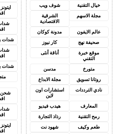
خيال التقنية
شوف ويب
ايتون
اق
مجلة الاسهم
الشرقية
الاقتصادية
شدات
اق
عالم الايفون
مدونة كوكان
شدات بب
صحيفة نهج
كار نيوز
شدات
موقع خبرة
أناقة أنثى
اق
التقني
شدات بب
متورخ
مدسن
متجر
روتانا تسويق
مجلة الابداع
نادي الترددات
استشارات اون
شحن ي
لاين
اق
المعارف
هيدب فيديو
شدات
اق
رمح التقنية
رذاذ التجارة
ايتون
طعم وكيف
شهود نت
اق