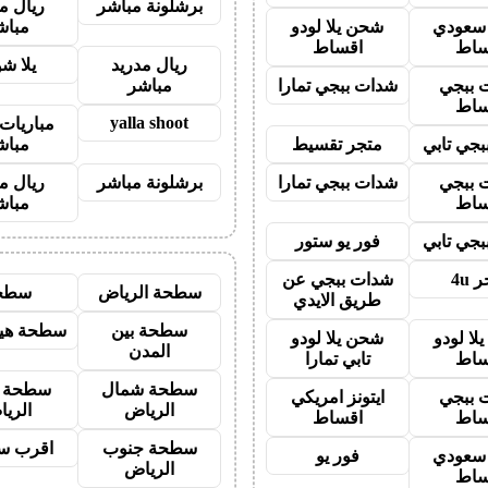
برشلونة مباشر
ريال م
ز سعودي
شحن يلا لودو
مباش
ساط
اقساط
ريال مدريد
يلا ش
 ببجي
شدات ببجي تمارا
مباشر
ساط
yalla shoot
مباريات 
جي تابي
متجر تقسيط
مباش
 ببجي
شدات ببجي تمارا
برشلونة مباشر
ريال م
ساط
مباش
جي تابي
فور يو ستور
 4u
شدات ببجي عن
سطحة الرياض
سطح
طريق الايدي
سطحة بين
سطحة هيد
لا لودو
شحن يلا لودو
المدن
ساط
تابي تمارا
سطحة شمال
سطحة 
 ببجي
ايتونز امريكي
الرياض
الري
ساط
اقساط
سطحة جنوب
اقرب س
ز سعودي
فور يو
الرياض
ساط