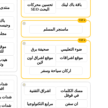
باقة باك لينك
تحسين محركات
منتدى 
البحث SEO
باك
!
وجيست
ماسنجر المسلم
مجلة
!
موقع
ضوء التعليمي
صحيفة برق
للت
موقع اشراقات
موقع اشراق اون
هيدب
لاين
وت
اركان سياحة وسفر
شدات
!
اق
مسك الكلمات
اشراق التقنية
في قوقل
شدات بب
ان سفن
مرابع التكنولوجيا
شدات بب