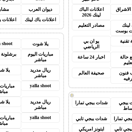
الاشراق
اعلانات الباك
ديوان العرب
مشار
لينك 2026
اعلانات باك لينك
اعلانات ب
 لينك
مصادر التعليم
 بوست
 تقنية
يو ان بي
a shoot
يلا شوت
الرياضي
مباريات اليوم
برشلونة 
 حالة
اخبار 24 ساعة
مباشر
عليم
ريال مدريد
يلا ش
 فنون
صحيفة العالم
مباشر
رفيه
yalla shoot
مباريات 
مباش
!
ريال مدريد
يلا ش
 ببجي
شدات ببجي تمارا
مباشر
ساط
yalla shoot
مباريات 
جي تمارا
شدات ببجي تابي
مباش
جي تابي
ايتونز امريكي