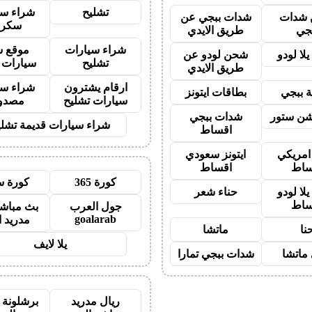
تشليح
شراء سي
شدات
شدات ببجي عن
سكرا
جي
طريق الايدي
شراء سيارات
موقع ش
لا لودو
شحن لودو عن
تشليح
سيارات 
طريق الايدي
ارقام يشترون
شراء سي
 ببجي
بطاقات ايتونز
سيارات تشليح
مصدو
شن ستور
شدات ببجي
شراء سيارات قديمة تشلي
اقساط
 امريكي
ايتونز سعودي
ساط
اقساط
كورة 365
كورة س
لا لودو
حناء شعر
ساط
جول العرب
بث مباشر
goalarab
مدريد ا
نا
ماتشا
يلا لايف
ماتشا
شدات ببجي تمارا
ريال مدريد
برشلونة 