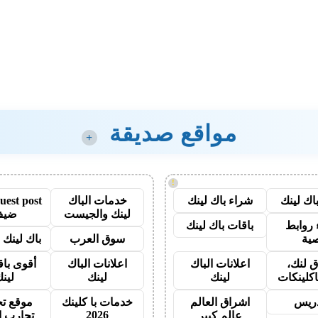
مواقع صديقة
+
!
اك لينك
شراء باك لينك
خدمات الباك
لينك والجيست
ضيف
روابط
باقات باك لينك
ية
سوق العرب
باك لينك با
 لنك،
اعلانات الباك
اعلانات الباك
أقوى باق
اكلينكات
لينك
لينك
لين
دريس
اشراق العالم
خدمات با كلينك
موقع تج
2026
عالم كبير
تجارب ا