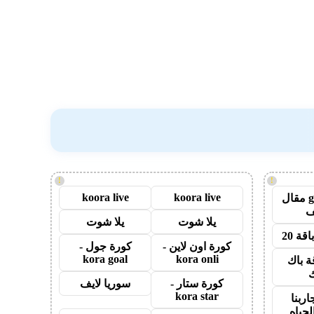
!
!
koora live
koora live
guest post مقال
يلا شوت
يلا شوت
قة 20
كورة اون لاين -
كورة جول -
kora goal
kora onli
ة باك
ك
كورة ستار -
سوريا لايف
kora star
اربنا
لحياه