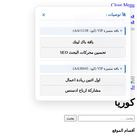
Close Menu
×
🚀 توصيات :
فيسبوك
X (Twitter)
الانستغرام
فيسبوك
X (Twitter)
الانستغرام
بينتيريست
فيميو
⭐ باقة متميزة VIP (كود: AA11138):
معدات وصناعات
باقة باك لينك
سيارات ومعدات
مختبر معرفة التقني
تحسين محركات البحث SEO
منوعات التقنية
عالم المحركات والسيارات
آفاق الطيران والطيران التقني
⭐ باقة متميزة VIP (كود: AA38045):
اول اثنين ريادة اعمال
الرئيسية
»
كوريا
مشاركة ارباح ادسنس
كوريا
البحث
عن:
أقسام الموقع