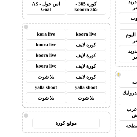
دريد
كورة 365 -
اس جول - AS
ر
Goal
kooora 365
وت
!
kora live
koora live
اليوم
ر
koora live
كورة لايف
دريد
koora live
كورة لايف
ر
koora live
كورة لايف
!
كورة لايف
يلا شوت
ه
yalla shoot
yalla shoot
روليك
يلا شوت
يلا شوت
غرب
اض
!
موقع كورة
طحة