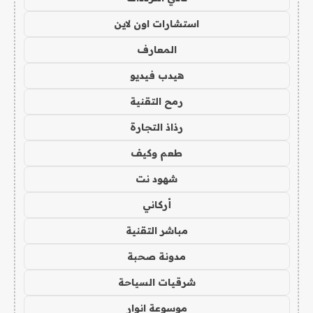
استشارات اون لاين
المعارف
هيدب فيديو
رمح التقنية
رذاذ التجارة
طعم وكيف
شهود نت
أركاني
مباشر التقنية
مدونة صحبة
شرقيات السياحة
موسوعة انوار