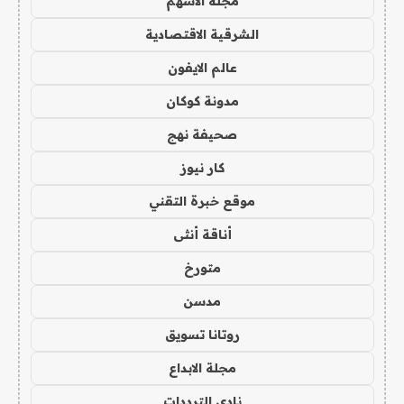
مجلة الاسهم
الشرقية الاقتصادية
عالم الايفون
مدونة كوكان
صحيفة نهج
كار نيوز
موقع خبرة التقني
أناقة أنثى
متورخ
مدسن
روتانا تسويق
مجلة الابداع
نادي الترددات