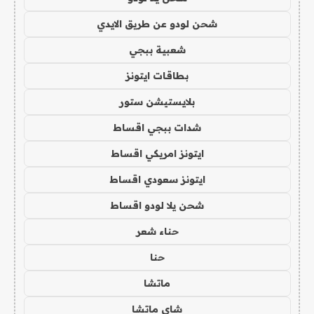
شحن لودو عن طريق الايدي
شعبية ببجي
بطاقات ايتونز
بلايستيشن ستور
شدات ببجي اقساط
ايتونز امريكي اقساط
ايتونز سعودي اقساط
شحن يلا لودو اقساط
حناء شعر
حنا
ماتشا
شاي ماتشا