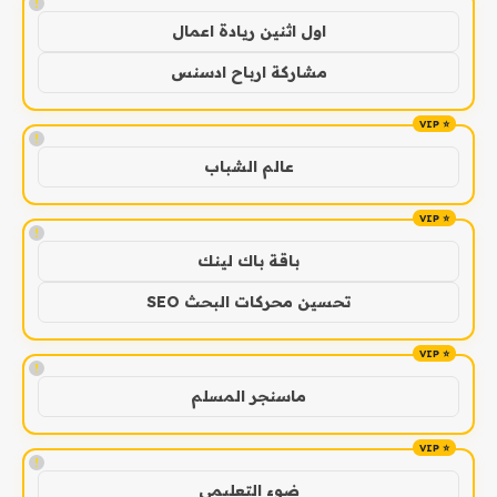
!
اول اثنين ريادة اعمال
مشاركة ارباح ادسنس
!
عالم الشباب
!
باقة باك لينك
تحسين محركات البحث SEO
!
ماسنجر المسلم
!
ضوء التعليمي