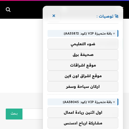
×
🚀 توصيات :
الرئيسية
»
كولورادو
⭐ باقة متميزة VIP (كود: AA35872):
كولورادو
ضوء التعليمي
صحيفة برق
موقع اشراقات
موقع اشراق اون لاين
اركان سياحة وسفر
⭐ باقة متميزة VIP (كود: AA38045):
اول اثنين ريادة اعمال
مشاركة ارباح ادسنس