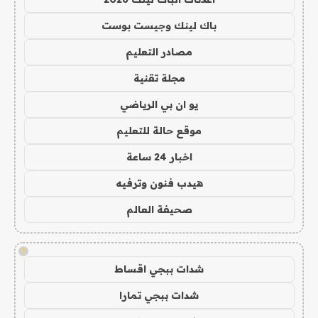
باك لينك وجيست بوست
مصادر التعليم
مجلة تقنية
يو ان بي الرياضي
موقع حالة للتعليم
اخبار 24 ساعة
هيدب فنون وترفيه
صحيفة العالم
!
شدات ببجي اقساط
شدات ببجي تمارا