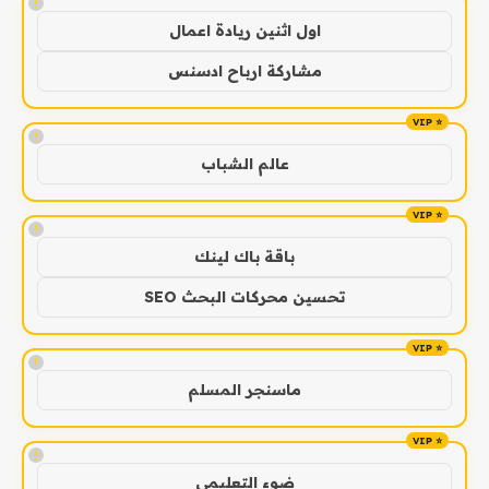
!
اول اثنين ريادة اعمال
مشاركة ارباح ادسنس
!
عالم الشباب
!
باقة باك لينك
تحسين محركات البحث SEO
!
ماسنجر المسلم
!
ضوء التعليمي