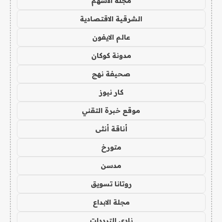
مجلة الاسهم
الشرقية الاقتصادية
عالم الايفون
مدونة كوكان
صحيفة نهج
كار نيوز
موقع خبرة التقني
أناقة أنثى
متورخ
مدسن
روتانا تسويق
مجلة الابداع
نادي الترددات