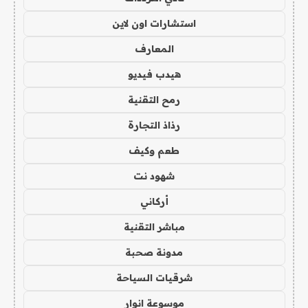
استشارات اون لاين
المعارف
هيدب فيديو
رمح التقنية
رذاذ التجارة
طعم وكيف
شهود نت
أركاني
مباشر التقنية
مدونة صحبة
شرقيات السياحة
موسوعة انوار