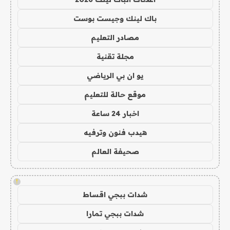
باك لينك وجيست بوست
مصادر التعليم
مجلة تقنية
يو ان بي الرياضي
موقع حالة للتعليم
اخبار 24 ساعة
هيدب فنون وترفيه
صحيفة العالم
!
شدات ببجي اقساط
شدات ببجي تمارا