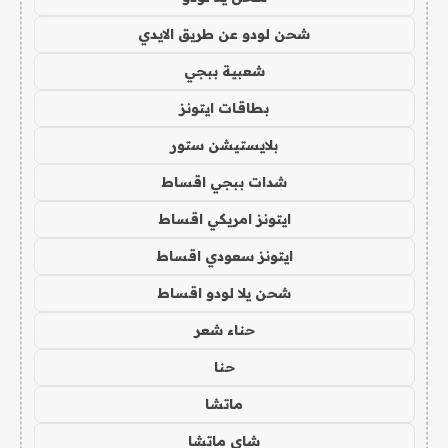
شحن لودو عن طريق الايدي
شعبية ببجي
بطاقات ايتونز
بلايستيشن ستور
شدات ببجي اقساط
ايتونز امريكي اقساط
ايتونز سعودي اقساط
شحن يلا لودو اقساط
حناء شعر
حنا
ماتشا
شاي ماتشا