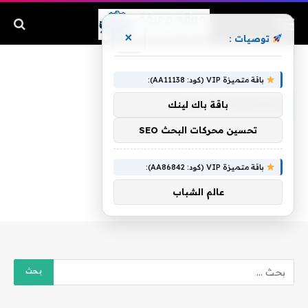
×
توصيات :
الرئيسية
»
كيفية نقص الوزن
باقة متميزة VIP (كود: AA11138):
كيفية نقص الوزن
باقة باك لينك
تحسين محركات البحث SEO
باقة متميزة VIP (كود: AA86842):
عالم الشباب