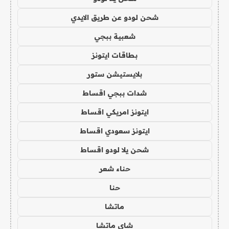
شحن لودو عن طريق الايدي
شعبية ببجي
بطاقات ايتونز
بلايستيشن ستور
شدات ببجي اقساط
ايتونز امريكي اقساط
ايتونز سعودي اقساط
شحن يلا لودو اقساط
حناء شعر
حنا
ماتشا
شاي ماتشا