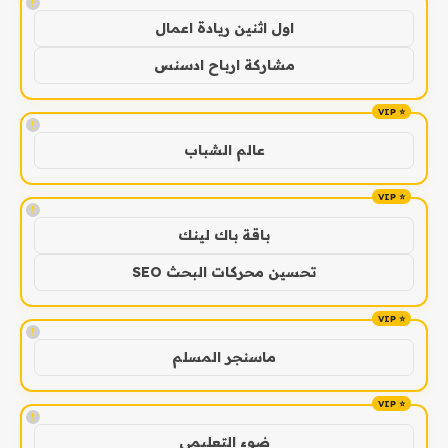
!
اول اثنين ريادة اعمال
مشاركة ارباح ادسنس
!
عالم الشباب
!
باقة باك لينك
تحسين محركات البحث SEO
!
ماسنجر المسلم
!
ضوء التعليمي