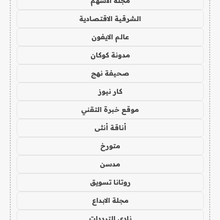
مجلة الاسهم
الشرقية الاقتصادية
عالم الايفون
مدونة كوكان
صحيفة نهج
كار نيوز
موقع خبرة التقني
أناقة أنثى
متورخ
مدسن
روتانا تسويق
مجلة الابداع
نادي الترددات