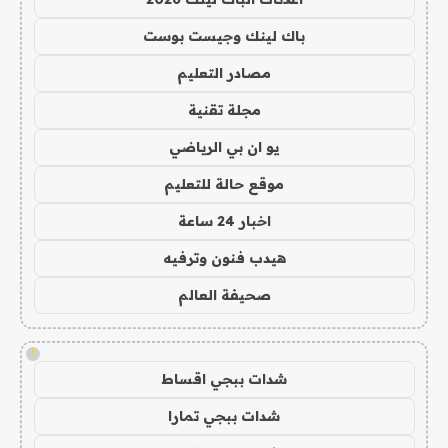
باك لينك وجيست بوست
مصادر التعليم
مجلة تقنية
يو ان بي الرياضي
موقع حالة للتعليم
اخبار 24 ساعة
هيدب فنون وترفيه
صحيفة العالم
!
شدات ببجي اقساط
شدات ببجي تمارا