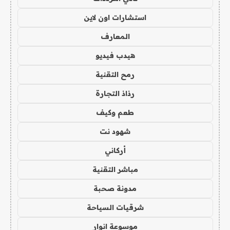
استشارات اون لاين
المعارف
هيدب فيديو
رمح التقنية
رذاذ التجارة
طعم وكيف
شهود نت
أركاني
مباشر التقنية
مدونة صحبة
شرقيات السياحة
موسوعة انوار