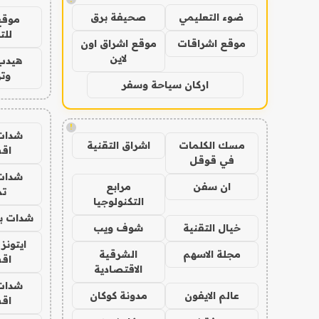
ضوء التعليمي
صحيفة برق
موقع
للت
موقع اشراقات
موقع اشراق اون
لاين
هيدب
وتر
اركان سياحة وسفر
!
شدات
مسك الكلمات
اشراق التقنية
اق
في قوقل
شدات
ان سفن
مرابع
تم
التكنولوجيا
شدات بب
خيال التقنية
شوف ويب
ايتونز
مجلة الاسهم
الشرقية
اق
الاقتصادية
شدات
عالم الايفون
مدونة كوكان
اق