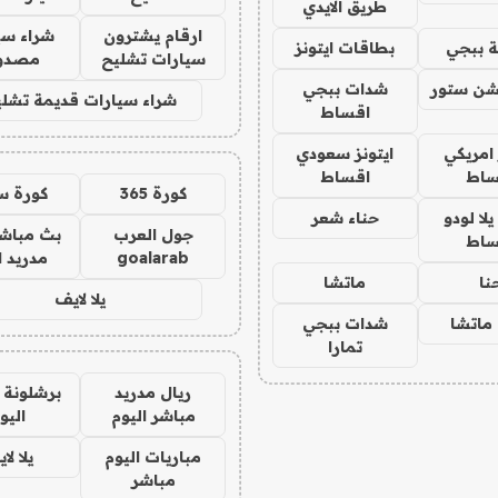
طريق الايدي
ارقام يشترون
شراء سي
 ببجي
بطاقات ايتونز
سيارات تشليح
مصدو
شن ستور
شدات ببجي
شراء سيارات قديمة تشلي
اقساط
 امريكي
ايتونز سعودي
ساط
اقساط
كورة 365
كورة س
ا لودو
حناء شعر
جول العرب
بث مباشر
ساط
goalarab
مدريد ا
نا
ماتشا
يلا لايف
ماتشا
شدات ببجي
تمارا
ريال مدريد
برشلونة 
مباشر اليوم
اليو
مباريات اليوم
يلا لا
مباشر