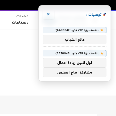
×
توصيات :
معدات
وصناعات
باقة متميزة VIP (كود: AA86842):
الرئيسية
»
لؤي
عالم الشباب
لؤي
باقة متميزة VIP (كود: AA38045):
اول اثنين ريادة اعمال
مشاركة ارباح ادسنس