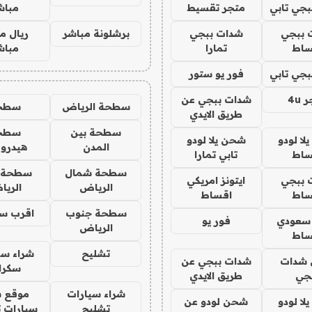
جي تابي
متجر تقسيط
مباش
 ببجي
شدات ببجي
برشلونة مباشر
ريال م
ساط
تمارا
مباش
جي تابي
فور يو ستور
4u
شدات ببجي عن
سطحة الرياض
سطح
طريق الايدي
سطحة بين
سطح
ا لودو
شحن يلا لودو
المدن
هيدرو
ساط
تابي تمارا
سطحة شمال
سطحة 
 ببجي
ايتونز امريكي
الرياض
الري
ساط
اقساط
سطحة جنوب
اقرب س
 سعودي
فور يو
الرياض
ساط
تشليح
شراء سي
شدات
شدات ببجي عن
سكرا
جي
طريق الايدي
شراء سيارات
موقع ش
ا لودو
شحن لودو عن
تشليح
سيارات 