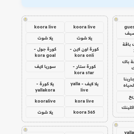
!
!
koora live
koora live
gues
ضيف
يلا شوت
يلا شوت
 باقة
كورة اون لاين -
كورة جول -
kora goal
kora onli
ة باك
كورة ستار -
سوريا لايف
ك
kora star
اربنا
يلا لايف - yalla
يلا كورة -
لحياه
yallakora
live
يع
kooralive
kora live
اكلينك
koora 365
يلا شوت
!
!
yall