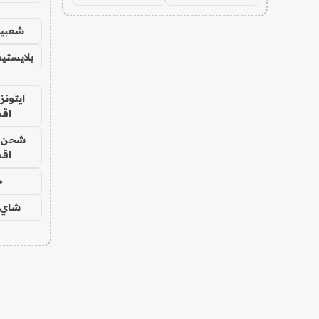
شعبية
بلايستي
ايتونز
اق
شحن يل
اق
ح
شاي 