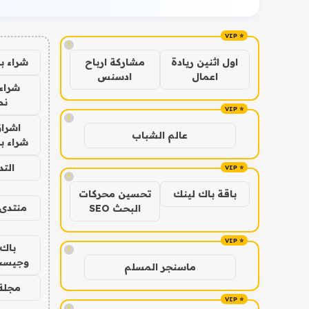
!
شراء ب
اول اثنين ريادة
مشاركة ارباح
اعمال
ادسنس
شراء 
نص
!
اشراق
عالم الشباب
شراء با
الت
!
باقة باك لينك
تحسين محركات
منتدى 
البحث SEO
باك 
!
وجيست
ماسنجر المسلم
مجلة 
!