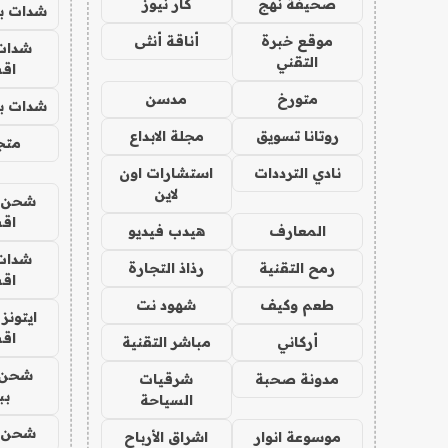
صحيفة نهج
كار نيوز
شدات بب
موقع خبرة
أناقة أنثى
شدات
التقني
اق
متورخ
مدسن
شدات بب
روتانا تسويق
مجلة الابداع
متجر 
نادي الترددات
استشارات اون
لاين
شحن يل
اق
المعارف
هيدب فيديو
شدات
رمح التقنية
رذاذ التجارة
اق
طعم وكيف
شهود نت
ايتونز
اق
أركاني
مباشر التقنية
شحن 
مدونة صحبة
شرقيات
بب
السياحة
شحن يل
موسوعة انوار
اشراق الأرباح