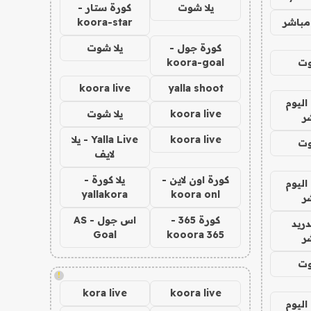
يلا شوت
كورة ستار -
مباشر
koora-star
كورة جول -
يلا شوت
وت
koora-goal
koora live
yalla shoot
اليوم
koora live
يلا شوت
ر
koora live
Yalla Live - يلا
وت
لايف
كورة اون لاين -
يلا كورة -
اليوم
yallakora
koora onl
ر
كورة 365 -
اس جول - AS
دريد
Goal
kooora 365
ر
وت
!
kora live
koora live
اليوم