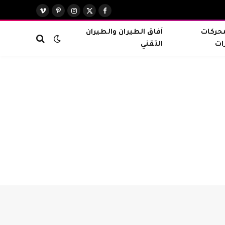
X
فيسبوك
الانستغرام
بينتيريست
فيميو
(Twitter)
محركات
آفاق الطيران والطيران
ات
التقني