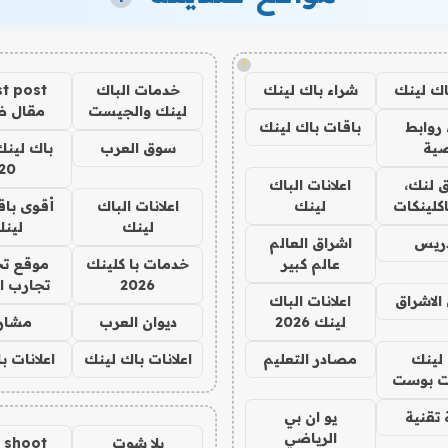
!
اك لينك
شراء باك لينك
خدمات الباك
t post
لينك والجيست
مقال 
روابط
باقات باك لينك
ية
سوق العرب
باك لينك
20
 لنك،
اعلانات الباك
كلينكات
لينك
اعلانات الباك
أقوى باق
لينك
لين
دريس
اشراق العالم
عالم كبير
خدمات با كلينك
موقع تج
2026
تجارب ا
الاشراق
اعلانات الباك
لينك 2026
ديوان العرب
مشار
لينك
مصادر التعليم
اعلانات باك لينك
اعلانات ب
 بوست
تقنية
يو ان بي
الرياضي
يلا شوت
a shoot