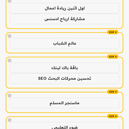
!
اول اثنين ريادة اعمال
مشاركة ارباح ادسنس
!
عالم الشباب
!
باقة باك لينك
تحسين محركات البحث SEO
!
ماسنجر المسلم
!
ضوء التعليمي