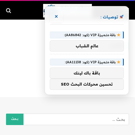
×
توصيات :
الرئيسية
»
لإقرار
باقة متميزة VIP (كود: AA86842):
لإقرار
عالم الشباب
باقة متميزة VIP (كود: AA11138):
باقة باك لينك
تحسين محركات البحث SEO