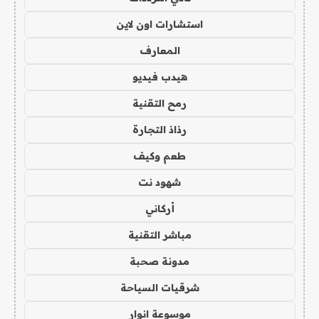
استشارات اون لاين
المعارف
هيدب فيديو
رمح التقنية
رذاذ التجارة
طعم وكيف
شهود نت
أركاني
مباشر التقنية
مدونة صحبة
شرقيات السياحة
موسوعة انوار