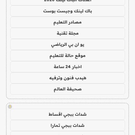
باك لينك وجيست بوست
مصادر التعليم
مجلة تقنية
يو ان بي الرياضي
موقع حالة للتعليم
اخبار 24 ساعة
هيدب فنون وترفيه
صحيفة العالم
!
شدات ببجي اقساط
شدات ببجي تمارا