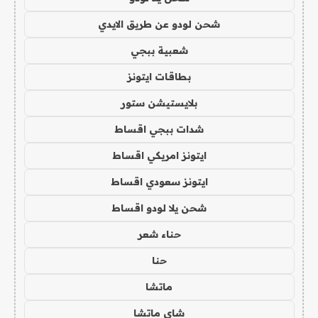
شحن لودو عن طريق الايدي
شعبية ببجي
بطاقات ايتونز
بلايستيشن ستور
شدات ببجي اقساط
ايتونز امريكي اقساط
ايتونز سعودي اقساط
شحن يلا لودو اقساط
حناء شعر
حنا
ماتشا
شاي ماتشا