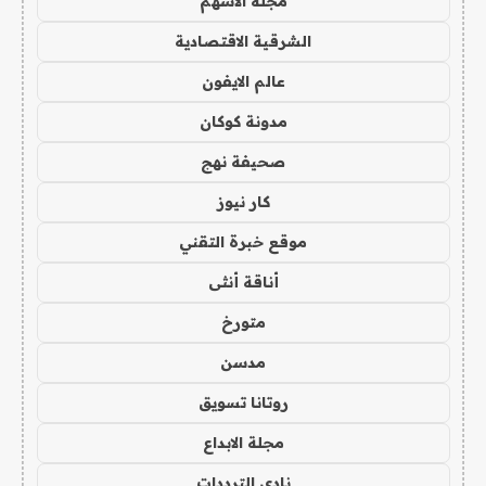
مجلة الاسهم
الشرقية الاقتصادية
عالم الايفون
مدونة كوكان
صحيفة نهج
كار نيوز
موقع خبرة التقني
أناقة أنثى
متورخ
مدسن
روتانا تسويق
مجلة الابداع
نادي الترددات