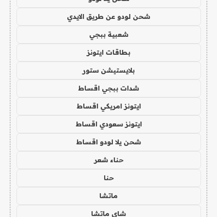
شحن لودو عن طريق الايدي
شعبية ببجي
بطاقات ايتونز
بلايستيشن ستور
شدات ببجي اقساط
ايتونز امريكي اقساط
ايتونز سعودي اقساط
شحن يلا لودو اقساط
حناء شعر
حنا
ماتشا
شاي ماتشا