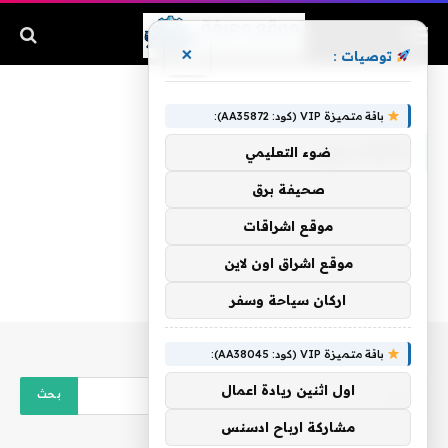
×
توصيات :
الرئيسية
»
لاتترك يدي
باقة متميزة VIP (كود: AA35872):
لاتترك يدي
ضوء التعليمي
صحيفة برق
موقع اشراقات
موقع اشراق اون لاين
اركان سياحة وسفر
باقة متميزة VIP (كود: AA38045):
اول اثنين ريادة اعمال
مشاركة ارباح ادسنس