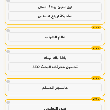
!
اول اثنين ريادة اعمال
مشاركة ارباح ادسنس
!
عالم الشباب
!
باقة باك لينك
تحسين محركات البحث SEO
!
ماسنجر المسلم
!
ضوء التعليمي