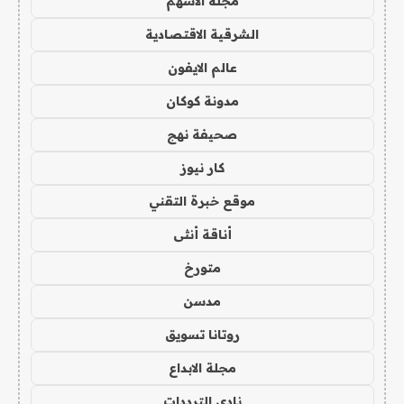
مجلة الاسهم
الشرقية الاقتصادية
عالم الايفون
مدونة كوكان
صحيفة نهج
كار نيوز
موقع خبرة التقني
أناقة أنثى
متورخ
مدسن
روتانا تسويق
مجلة الابداع
نادي الترددات