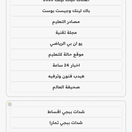
باك لينك وجيست بوست
مصادر التعليم
مجلة تقنية
يو ان بي الرياضي
موقع حالة للتعليم
اخبار 24 ساعة
هيدب فنون وترفيه
صحيفة العالم
!
شدات ببجي اقساط
شدات ببجي تمارا