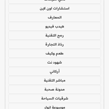
استشارات اون لاين
المعارف
هيدب فيديو
رمح التقنية
رذاذ التجارة
طعم وكيف
شهود نت
أركاني
مباشر التقنية
مدونة صحبة
شرقيات السياحة
موسوعة انوار