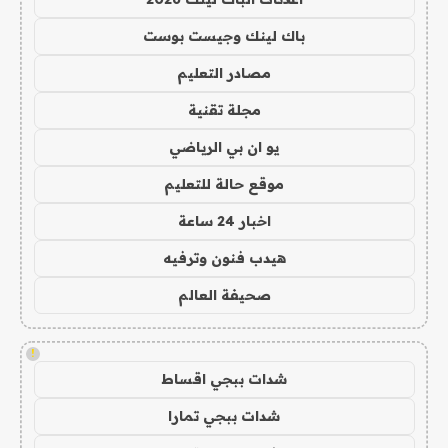
باك لينك وجيست بوست
مصادر التعليم
مجلة تقنية
يو ان بي الرياضي
موقع حالة للتعليم
اخبار 24 ساعة
هيدب فنون وترفيه
صحيفة العالم
!
شدات ببجي اقساط
شدات ببجي تمارا