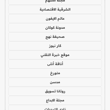
مجلة الاسهم
الشرقية الاقتصادية
عالم الايفون
مدونة كوكان
صحيفة نهج
كار نيوز
موقع خبرة التقني
أناقة أنثى
متورخ
مدسن
روتانا تسويق
مجلة الابداع
نادي الترددات