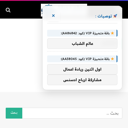
×
توصيات :
الرئيسية
»
لاختبار
باقة متميزة VIP (كود: AA86842):
لاختبار
عالم الشباب
باقة متميزة VIP (كود: AA38045):
اول اثنين ريادة اعمال
مشاركة ارباح ادسنس