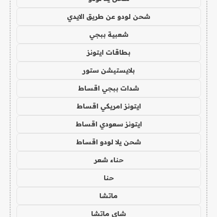
شحن لودو عن طريق الايدي
شعبية ببجي
بطاقات ايتونز
بلايستيشن ستور
شدات ببجي اقساط
ايتونز امريكي اقساط
ايتونز سعودي اقساط
شحن يلا لودو اقساط
حناء شعر
حنا
ماتشا
شاي ماتشا