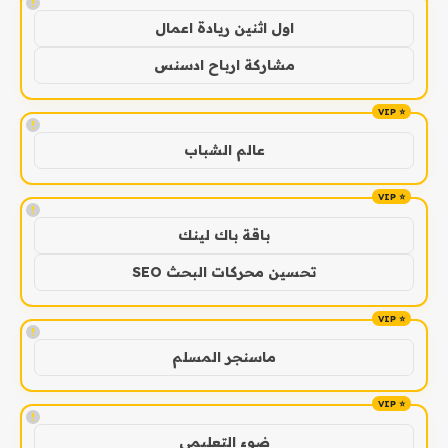
!
اول اثنين ريادة اعمال
مشاركة ارباح ادسنس
!
عالم الشباب
!
باقة باك لينك
تحسين محركات البحث SEO
!
ماسنجر المسلم
!
ضوء التعليمي