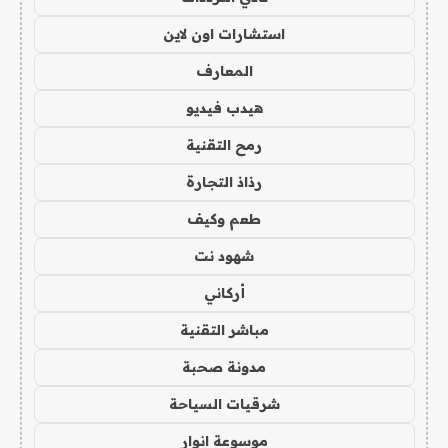
استشارات اون لاين
المعارف
هيدب فيديو
رمح التقنية
رذاذ التجارة
طعم وكيف
شهود نت
أركاني
مباشر التقنية
مدونة صحبة
شرقيات السياحة
موسوعة انوار