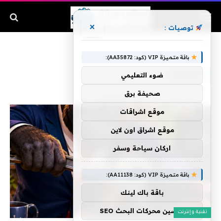
×
توصيات :
الرئيسية
»
لتشديد
باقة متميزة VIP (كود: AA35872):
لتشديد
ضوء التعليمي
صحيفة برق
موقع اشراقات
موقع اشراق اون لاين
اركان سياحة وسفر
باقة متميزة VIP (كود: AA11138):
باقة باك لينك
تحسين محركات البحث SEO
تقنية وإنترنت