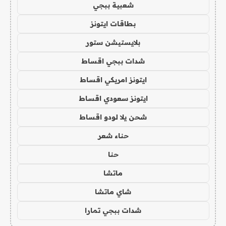
شعبية ببجي
بطاقات ايتونز
بلايستيشن ستور
شدات ببجي اقساط
ايتونز امريكي اقساط
ايتونز سعودي اقساط
شحن يلا لودو اقساط
حناء شعر
حنا
ماتشا
شاي ماتشا
شدات ببجي تمارا